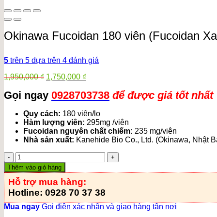
Okinawa Fucoidan 180 viên (Fucoidan X
5
trên 5 dựa trên
4
đánh giá
Giá
Giá
1,950,000
₫
1,750,000
₫
gốc
hiện
Gọi ngay
0928703738
để được giá tốt nhất
là:
tại
1,950,000 ₫.
là:
1,750,000 ₫.
Quy cách
:
180 viên/lọ
Hàm lượng viên:
295mg /viên
Fucoidan nguyên chất chiếm:
235 mg/viên
Nhà sản xuất
:
Kanehide Bio Co., Ltd. (Okinawa, Nhật B
Okinawa
Fucoidan
Thêm vào giỏ hàng
180
Hỗ trợ mua hàng:
viên
(Fucoidan
Hotline: 0928 70 37 38
Xanh)
Mua ngay
Gọi điện xác nhận và giao hàng tận nơi
nhập
khẩu