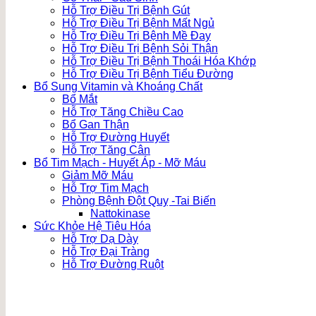
Hỗ Trợ Điều Trị Bệnh Gút
Hỗ Trợ Điều Trị Bệnh Mất Ngủ
Hỗ Trợ Điều Trị Bệnh Mề Đay
Hỗ Trợ Điều Trị Bệnh Sỏi Thận
Hỗ Trợ Điều Trị Bệnh Thoái Hóa Khớp
Hỗ Trợ Điều Trị Bệnh Tiểu Đường
Bổ Sung Vitamin và Khoáng Chất
Bổ Mắt
Hỗ Trợ Tăng Chiều Cao
Bổ Gan Thận
Hỗ Trợ Đường Huyết
Hỗ Trợ Tăng Cân
Bổ Tim Mạch - Huyết Áp - Mỡ Máu
Giảm Mỡ Máu
Hỗ Trợ Tim Mạch
Phòng Bệnh Đột Quỵ -Tai Biến
Nattokinase
Sức Khỏe Hệ Tiêu Hóa
Hỗ Trợ Dạ Dày
Hỗ Trợ Đại Tràng
Hỗ Trợ Đường Ruột