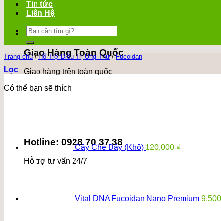
Tin tức
Liên Hệ
Tìm
kiếm:
Giao Hàng Toàn Quốc
Trang chủ
/
Hỗ Trợ Điều Trị Ung Thư
/
Fucoidan
Lọc
Giao hàng trên toàn quốc
Có thể bạn sẽ thích
Hotline: 0928 70 37 38
Cây Chè Dây (Khô)
120,000
₫
Hỗ trợ tư vấn 24/7
Vital DNA Fucoidan Nano Premium
9,50