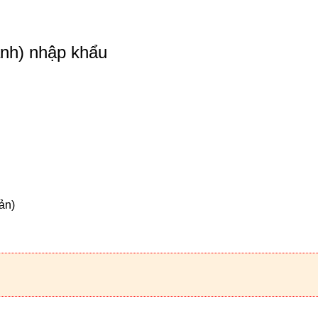
anh) nhập khẩu
ản)