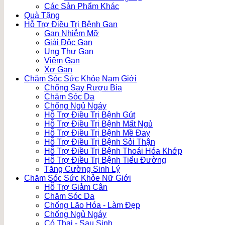
Các Sản Phẩm Khác
Quà Tặng
Hỗ Trợ Điều Trị Bệnh Gan
Gan Nhiễm Mỡ
Giải Độc Gan
Ung Thư Gan
Viêm Gan
Xơ Gan
Chăm Sóc Sức Khỏe Nam Giới
Chống Say Rượu Bia
Chăm Sóc Da
Chống Ngủ Ngáy
Hỗ Trợ Điều Trị Bệnh Gút
Hỗ Trợ Điều Trị Bệnh Mất Ngủ
Hỗ Trợ Điều Trị Bệnh Mề Đay
Hỗ Trợ Điều Trị Bệnh Sỏi Thận
Hỗ Trợ Điều Trị Bệnh Thoái Hóa Khớp
Hỗ Trợ Điều Trị Bệnh Tiểu Đường
Tăng Cường Sinh Lý
Chăm Sóc Sức Khỏe Nữ Giới
Hỗ Trợ Giảm Cân
Chăm Sóc Da
Chống Lão Hóa - Làm Đẹp
Chống Ngủ Ngáy
Có Thai - Sau Sinh