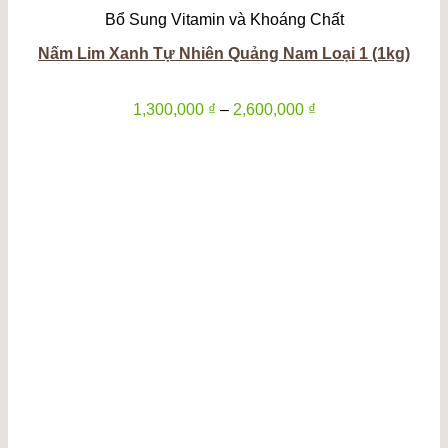
Bổ Sung Vitamin và Khoáng Chất
Nấm Lim Xanh Tự Nhiên Quảng Nam Loại 1 (1kg)
Khoảng
1,300,000
₫
–
2,600,000
₫
giá:
từ
1,300,000 ₫
đến
2,600,000 ₫