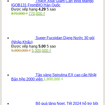
Thạch Xoài Giảm Cân Wild Mango
IGOB131 FromBIO Hàn Quốc
Được xếp hạng
4.29
5 sao
Giá
Giá
870,000
₫
770,000
₫
gốc
hiện
là:
tại
870,000 ₫.
là:
770,000 ₫.
Super Fucoidan Dạng Nước 30 gói
(Nhập Khẩu)
Được xếp hạng
5.00
5 sao
Giá
Giá
5,900,000
₫
5,300,000
₫
gốc
hiện
là:
tại
5,900,000 ₫.
là:
5,300,000 ₫.
Tảo vàng Spirulina EX cao cấp Nhật
Bản hộp 2000 viên
1,800,000
₫
Bộ quà tặng Noel, Tết 2024 hỗ trợ bồi