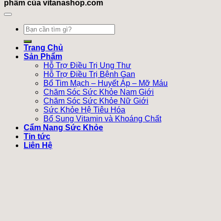
phẩm của vitanashop.com
Tìm
kiếm:
Trang Chủ
Sản Phẩm
Hỗ Trợ Điều Trị Ung Thư
Hỗ Trợ Điều Trị Bệnh Gan
Bổ Tim Mạch – Huyết Áp – Mỡ Máu
Chăm Sóc Sức Khỏe Nam Giới
Chăm Sóc Sức Khỏe Nữ Giới
Sức Khỏe Hệ Tiêu Hóa
Bổ Sung Vitamin và Khoáng Chất
Cẩm Nang Sức Khỏe
Tin tức
Liên Hệ