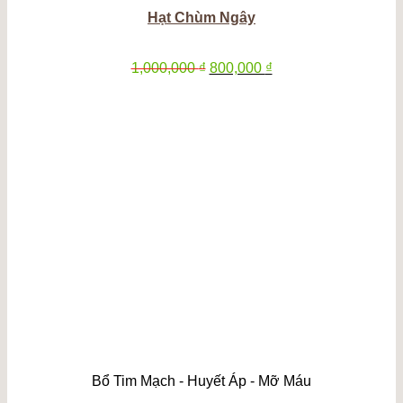
Hạt Chùm Ngây
Giá
Giá
1,000,000
₫
800,000
₫
gốc
hiện
là:
tại
1,000,000 ₫.
là:
800,000 ₫.
Bổ Tim Mạch - Huyết Áp - Mỡ Máu