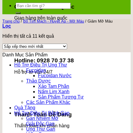
Tìm
Giao Hàng Toàn Quốc
kiếm:
Giao hàng trên toàn quốc
Trang chủ
/
Bổ Tim Mạch - Huyết Áp - Mỡ Máu
/
Giảm Mỡ Máu
Lọc
Đã
Hiển thị tất cả 11 kết quả
sắp
xếp
theo
Danh Mục Sản Phẩm
mới
Hotline: 0928 70 37 38
nhất
Hỗ Trợ Điều Trị Ung Thư
Fucoidan
Hỗ trợ tư vấn 24/7
Fucoidan Nước
Thảo Dược
Xáo Tam Phân
Nấm Lim Xanh
Sản Phẩm Tương Tự
Các Sản Phẩm Khác
Quà Tặng
Hỗ Trợ Điều Trị Bệnh Gan
Thanh Toán Dễ Dàng
Gan Nhiễm Mỡ
Giải Độc Gan
Thanh toán khi nhận hàng
Ung Thư Gan