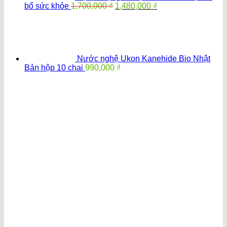
Giá
Giá
bổ sức khỏe
1,700,000
₫
1,480,000
₫
gốc
hiện
là:
tại
1,700,000 ₫.
là:
1,480,000 ₫.
Nước nghệ Ukon Kanehide Bio Nhật
Bản hộp 10 chai
990,000
₫