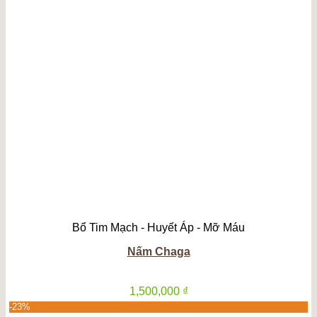
từ
1,300,000 ₫
đến
2,600,000 ₫
Bổ Tim Mạch - Huyết Áp - Mỡ Máu
Nấm Chaga
1,500,000
₫
-23%