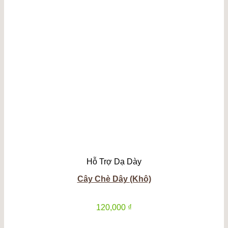
là:
tại
2,600,000 ₫.
là:
2,000,000 ₫.
Hỗ Trợ Dạ Dày
Cây Chè Dây (Khô)
120,000
₫