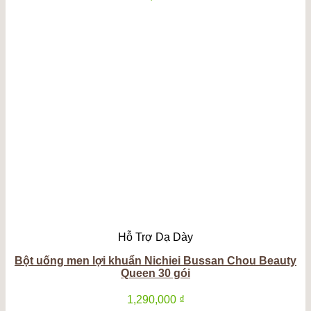
Hỗ Trợ Dạ Dày
Bột uống men lợi khuẩn Nichiei Bussan Chou Beauty
Queen 30 gói
1,290,000
₫