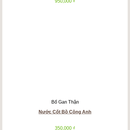
950,000
₫
Bổ Gan Thận
Nước Cốt Bồ Công Anh
350,000
₫