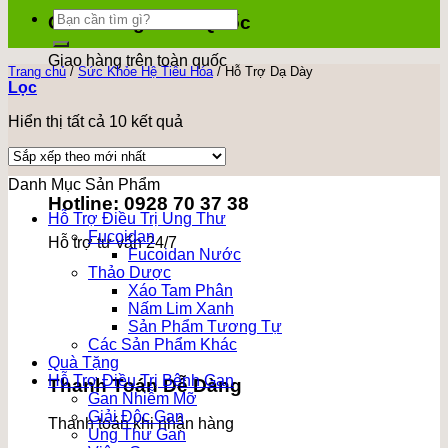
Tìm
Giao Hàng Toàn Quốc
kiếm:
Giao hàng trên toàn quốc
Trang chủ
/
Sức Khỏe Hệ Tiêu Hóa
/
Hỗ Trợ Dạ Dày
Lọc
Đã
Hiển thị tất cả 10 kết quả
sắp
xếp
theo
Danh Mục Sản Phẩm
mới
Hotline: 0928 70 37 38
nhất
Hỗ Trợ Điều Trị Ung Thư
Fucoidan
Hỗ trợ tư vấn 24/7
Fucoidan Nước
Thảo Dược
Xáo Tam Phân
Nấm Lim Xanh
Sản Phẩm Tương Tự
Các Sản Phẩm Khác
Quà Tặng
Hỗ Trợ Điều Trị Bệnh Gan
Thanh Toán Dễ Dàng
Gan Nhiễm Mỡ
Giải Độc Gan
Thanh toán khi nhận hàng
Ung Thư Gan