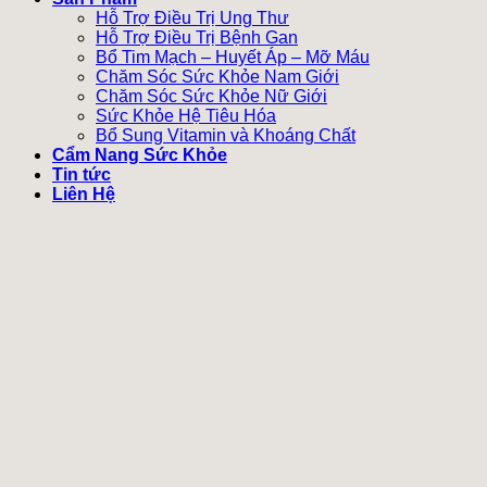
Hỗ Trợ Điều Trị Ung Thư
Hỗ Trợ Điều Trị Bệnh Gan
Bổ Tim Mạch – Huyết Áp – Mỡ Máu
Chăm Sóc Sức Khỏe Nam Giới
Chăm Sóc Sức Khỏe Nữ Giới
Sức Khỏe Hệ Tiêu Hóa
Bổ Sung Vitamin và Khoáng Chất
Cẩm Nang Sức Khỏe
Tin tức
Liên Hệ