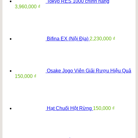
Tokyo RES 1000 chính hãng
3,960,000
₫
Bifina EX (Nội Địa)
2,230,000
₫
Osake Jogo Viên Giải Rượu Hiệu Quả
150,000
₫
Hạt Chuối Hột Rừng
150,000
₫