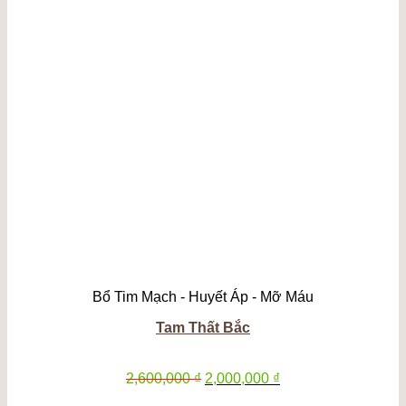
Bổ Tim Mạch - Huyết Áp - Mỡ Máu
Tam Thất Bắc
Giá
Giá
2,600,000
₫
2,000,000
₫
gốc
hiện