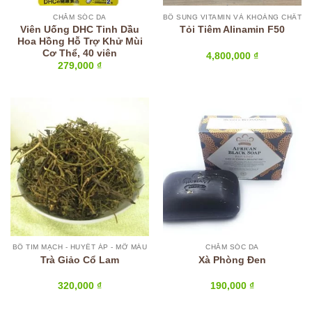
CHĂM SÓC DA
BỔ SUNG VITAMIN VÀ KHOÁNG CHẤT
Viên Uống DHC Tinh Dầu
Tỏi Tiêm Alinamin F50
Hoa Hồng Hỗ Trợ Khử Mùi
Cơ Thể, 40 viên
4,800,000
₫
279,000
₫
BỔ TIM MẠCH - HUYẾT ÁP - MỠ MÁU
CHĂM SÓC DA
Trà Giảo Cổ Lam
Xà Phòng Đen
320,000
₫
190,000
₫