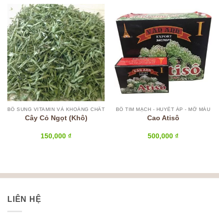
BỔ SUNG VITAMIN VÀ KHOÁNG CHẤT
BỔ TIM MẠCH - HUYẾT ÁP - MỠ MÁU
Cây Cỏ Ngọt (Khô)
Cao Atisô
150,000
₫
500,000
₫
LIÊN HỆ