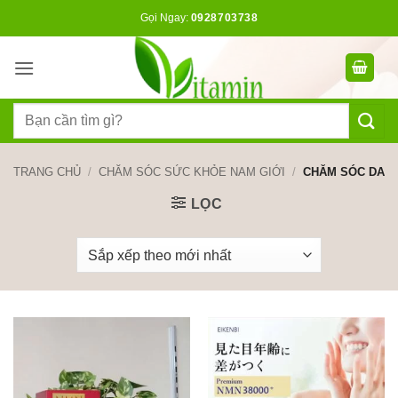
Bỏ
Gọi Ngay:
0928703738
qua
nội
dung
Tìm
kiếm:
TRANG CHỦ
/
CHĂM SÓC SỨC KHỎE NAM GIỚI
/
CHĂM SÓC DA
LỌC