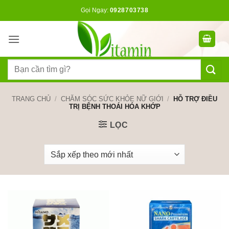
Bỏ
Gọi Ngay:
0928703738
qua
nội
dung
Tìm
kiếm:
TRANG CHỦ
/
CHĂM SÓC SỨC KHỎE NỮ GIỚI
/
HỖ TRỢ ĐIỀU
TRỊ BỆNH THOÁI HÓA KHỚP
LỌC