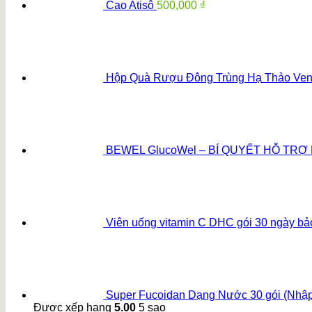
Cao Atisô
500,000
₫
Hộp Quà Rượu Đông Trùng Hạ Thảo Ven
BEWEL GlucoWel – BÍ QUYẾT HỖ TR
Viên uống vitamin C DHC gói 30 ngày bả
Super Fucoidan Dạng Nước 30 gói (Nhậ
Được xếp hạng
5.00
5 sao