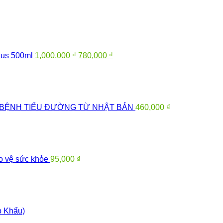
Giá
Giá
gốc
hiện
là:
tại
1,000,000 ₫.
là:
780,000 ₫.
us 500ml
1,000,000
₫
780,000
₫
Ợ BỆNH TIỂU ĐƯỜNG TỪ NHẬT BẢN
460,000
₫
o vệ sức khỏe
95,000
₫
p Khẩu)