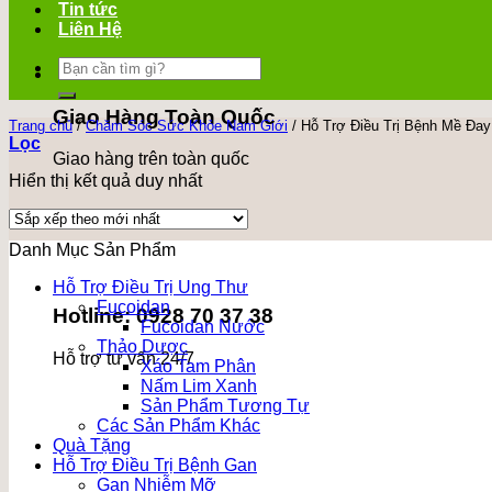
Tin tức
Liên Hệ
Tìm
kiếm:
Giao Hàng Toàn Quốc
Trang chủ
/
Chăm Sóc Sức Khỏe Nam Giới
/
Hỗ Trợ Điều Trị Bệnh Mề Đay
Lọc
Giao hàng trên toàn quốc
Hiển thị kết quả duy nhất
Danh Mục Sản Phẩm
Hỗ Trợ Điều Trị Ung Thư
Fucoidan
Hotline: 0928 70 37 38
Fucoidan Nước
Thảo Dược
Hỗ trợ tư vấn 24/7
Xáo Tam Phân
Nấm Lim Xanh
Sản Phẩm Tương Tự
Các Sản Phẩm Khác
Quà Tặng
Hỗ Trợ Điều Trị Bệnh Gan
Gan Nhiễm Mỡ