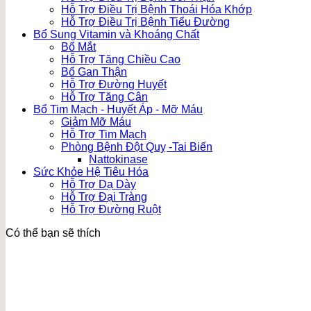
Hỗ Trợ Điều Trị Bệnh Thoái Hóa Khớp
Hỗ Trợ Điều Trị Bệnh Tiểu Đường
Bổ Sung Vitamin và Khoáng Chất
Bổ Mắt
Hỗ Trợ Tăng Chiều Cao
Bổ Gan Thận
Hỗ Trợ Đường Huyết
Hỗ Trợ Tăng Cân
Bổ Tim Mạch - Huyết Áp - Mỡ Máu
Giảm Mỡ Máu
Hỗ Trợ Tim Mạch
Phòng Bệnh Đột Quỵ -Tai Biến
Nattokinase
Sức Khỏe Hệ Tiêu Hóa
Hỗ Trợ Dạ Dày
Hỗ Trợ Đại Tràng
Hỗ Trợ Đường Ruột
Có thể bạn sẽ thích