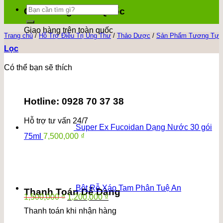
Tìm
Giao Hàng Toàn Quốc
kiếm:
Giao hàng trên toàn quốc
Trang chủ
/
Hỗ Trợ Điều Trị Ung Thư
/
Thảo Dược
/
Sản Phẩm Tương Tự
Lọc
Có thể bạn sẽ thích
Hotline: 0928 70 37 38
Hỗ trợ tư vấn 24/7
Super Ex Fucoidan Dạng Nước 30 gói
75ml
7,500,000
₫
Bột Rễ Xáo Tam Phân Tuệ An
Thanh Toán Dễ Dàng
Giá
Giá
1,500,000
₫
1,200,000
₫
gốc
hiện
Thanh toán khi nhận hàng
là:
tại