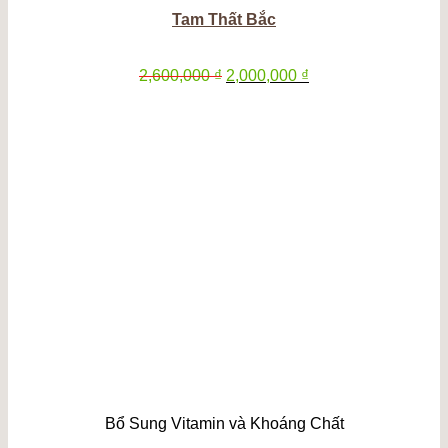
Tam Thất Bắc
Giá
Giá
2,600,000
₫
2,000,000
₫
gốc
hiện
là:
tại
2,600,000 ₫.
là:
2,000,000 ₫.
Bổ Sung Vitamin và Khoáng Chất