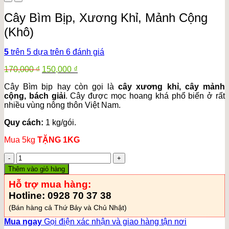
Cây Bìm Bịp, Xương Khỉ, Mảnh Cộng
(Khô)
5
trên 5 dựa trên
6
đánh giá
Giá
Giá
170,000
₫
150,000
₫
gốc
hiện
Cây Bìm bịp hay còn gọi là
cây xương khỉ,
cây mảnh
là:
tại
cộng, bách giải
. Cây được mọc hoang khá phổ biến ở rất
170,000 ₫.
là:
nhiều vùng nông thôn Việt Nam.
150,000 ₫.
Quy cách:
1 kg/gói.
Mua 5kg
TẶNG 1KG
Cây
Bìm
Thêm vào giỏ hàng
Bịp,
Hỗ trợ mua hàng:
Xương
Khỉ,
Hotline: 0928 70 37 38
Mảnh
(Bán hàng cả Thứ Bảy và Chủ Nhật)
Cộng
(Khô)
Mua ngay
Gọi điện xác nhận và giao hàng tận nơi