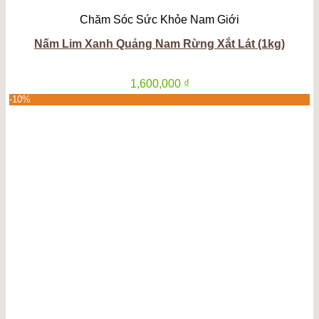
Chăm Sóc Sức Khỏe Nam Giới
Nấm Lim Xanh Quảng Nam Rừng Xắt Lát (1kg)
1,600,000
₫
-10%