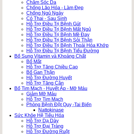
Chăm Sóc Da
Chống Lão Hóa - Làm Đẹp
Chống Ngủ Ngáy
Có Thai - Sau Sinh
Hỗ Trợ Điều Trị Bệnh Gút
Hỗ Trợ Điều Trị Bệnh Mất Ngủ
Hỗ Trợ Điều Trị Bệnh Mề Đay
Hỗ Trợ Điều Trị Bệnh Sỏi Thận
Hỗ Trợ Điều Trị Bệnh Thoái Hóa Khớp
Hỗ Trợ Điều Trị Bệnh Tiểu Đường
Bổ Sung Vitamin và Khoáng Chất
Bổ Mắt
Hỗ Trợ Tăng Chiều Cao
Bổ Gan Thận
Hỗ Trợ Đường Huyết
Hỗ Trợ Tăng Cân
Bổ Tim Mạch - Huyết Áp - Mỡ Máu
Giảm Mỡ Máu
Hỗ Trợ Tim Mạch
Phòng Bệnh Đột Quỵ -Tai Biến
Nattokinase
Sức Khỏe Hệ Tiêu Hóa
Hỗ Trợ Dạ Dày
Hỗ Trợ Đại Tràng
Hỗ Trợ Đường Ruột