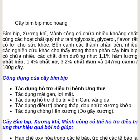
Cây bìm bịp mọc hoang
Bìm bịp, Xương khỉ, Mảnh cộng có chứa nhiều khoáng chất
cùng các hoạt chất quý như taninglycosid, glycerol, flavon rất
có lợi cho sức khỏe. Bên cạnh các thành phần trên, nhiều
các nghiên cứu khác cho thấy trong thành phần cây bìm bịp
có chứa nhiều các chất dinh dưỡng như: 1.1% hàm lượng
chất béo
,
1.4%
chất xơ
, 3.2%
chất đạm
và 147mg
canxi
/
100g cây.
Công dụng của cây bìm bịp
Tác dụng hỗ trợ điều trị bệnh Ung thư.
Tác dụng mát gan, lợi mật.
Tác dụng hỗ trợ điều trị viêm Gan, vàng da.
Tác dụng điều trị phong thấp, đau nhức xương khớp.
Tác dụng chóng liền xương (Do gãy xương).
Cây Bìm bịp, Xương khỉ, Mảnh cộng có thể hỗ trợ điều trị
ung thư hiệu quả bởi nó giúp:
Hạn chế oxy hóa trong các tế bào, ức chế các tế bào lạ