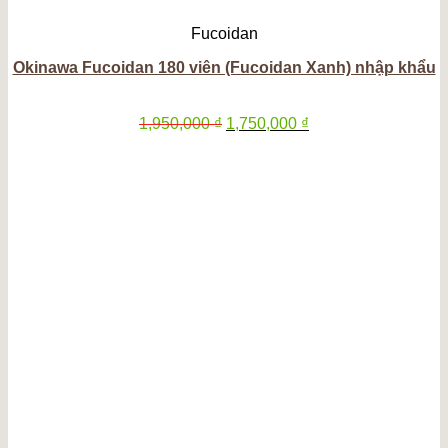
Fucoidan
Okinawa Fucoidan 180 viên (Fucoidan Xanh) nhập khẩu
Giá
Giá
1,950,000
₫
1,750,000
₫
gốc
hiện
là:
tại
1,950,000 ₫.
là:
1,750,000 ₫.