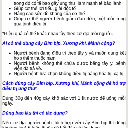
trong đó có tế bào gây ung thư, làm mạnh tế bào lành.
Giúp cơ thể lợi tiểu, giải độc tố
Nâng cao sức đề kháng của cơ thể
Giúp cơ thể người bệnh giảm đau đớn, mệt mỏi trong
quá trình điều trị.
*Hiệu quả có thể khác nhau tùy theo cơ địa mỗi người.
Ai có thể dùng cây Bìm bịp, Xương khỉ, Mảnh cộng?
Người bệnh đang điều trị theo tây y và muốn dùng kết
hợp thêm thuốc nam.
Người bệnh không thể chữa được bằng tây y, bệnh
viện đã trả về.
Người bệnh lựa chọn không điều trị bằng hóa trị, xạ trị.
Cách dùng cây Bìm bịp, Xương khỉ, Mảnh cộng để hỗ trợ
điều trị ung thư:
Dùng 30g đến 40g cây khô sắc với 1 lít nước để uống mỗi
ngày.
Dùng bao lâu thì có tác dụng?
Nếu cơ địa người bệnh thích hợp với cây Bìm bịp thì dùng
khoảng từ 4-6 tuần thuốc sẽ bắt đầu có tác dụng.