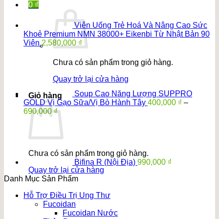
1,500,000 ₫.
là:
0
₫
1,200,000 ₫.
Viên Uống Trẻ Hoá Và Nâng Cao Sức
Khoẻ Premium NMN 38000+ Eikenbi Từ Nhật Bản 90
Viên
2,580,000
₫
Chưa có sản phẩm trong giỏ hàng.
Quay trở lại cửa hàng
Soup Cao Năng Lượng SUPPRO
Giỏ hàng
GOLD Vị Gạo Sữa/Vị Bò Hành Tây
400,000
₫
–
Khoảng
690,000
₫
giá:
từ
400,000 ₫
đến
Chưa có sản phẩm trong giỏ hàng.
690,000 ₫
Bifina R (Nội Địa)
990,000
₫
Quay trở lại cửa hàng
Danh Mục Sản Phẩm
Hỗ Trợ Điều Trị Ung Thư
Fucoidan
Fucoidan Nước