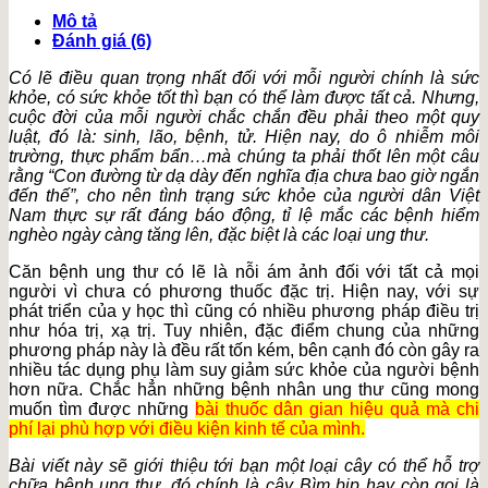
số
Mô tả
lượng
Đánh giá (6)
Có lẽ điều quan trọng nhất đối với mỗi người chính là sức
khỏe, có sức khỏe tốt thì bạn có thể làm được tất cả. Nhưng,
cuộc đời của mỗi người chắc chắn đều phải theo một quy
luật, đó là: sinh, lão, bệnh, tử. Hiện nay, do ô nhiễm môi
trường, thực phẩm bẩn…mà chúng ta phải thốt lên một câu
rằng “Con đường từ dạ dày đến nghĩa địa chưa bao giờ ngắn
đến thế”, cho nên tình trạng sức khỏe của người dân Việt
Nam thực sự rất đáng báo động, tỉ lệ mắc các bệnh hiểm
nghèo ngày càng tăng lên, đặc biệt là các loại ung thư.
Căn bệnh ung thư có lẽ là nỗi ám ảnh đối với tất cả mọi
người vì chưa có phương thuốc đặc trị. Hiện nay, với sự
phát triển của y học thì cũng có nhiều phương pháp điều trị
như hóa trị, xạ trị. Tuy nhiên, đặc điểm chung của những
phương pháp này là đều rất tốn kém, bên cạnh đó còn gây ra
nhiều tác dụng phụ làm suy giảm sức khỏe của người bệnh
hơn nữa. Chắc hẳn những bệnh nhân ung thư cũng mong
muốn tìm được những
bài thuốc dân gian hiệu quả mà chi
phí lại phù hợp với điều kiện kinh tế của mình.
Bài viết này sẽ giới thiệu tới bạn một loại cây có thể hỗ trợ
chữa bệnh ung thư, đó chính là cây Bìm bịp hay còn gọi là