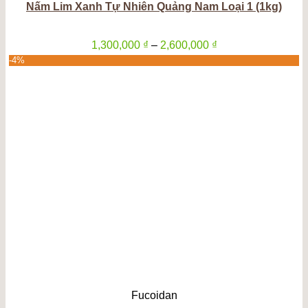
Nấm Lim Xanh Tự Nhiên Quảng Nam Loại 1 (1kg)
Khoảng
1,300,000
₫
–
2,600,000
₫
giá:
-4%
từ
1,300,000 ₫
đến
2,600,000 ₫
Fucoidan