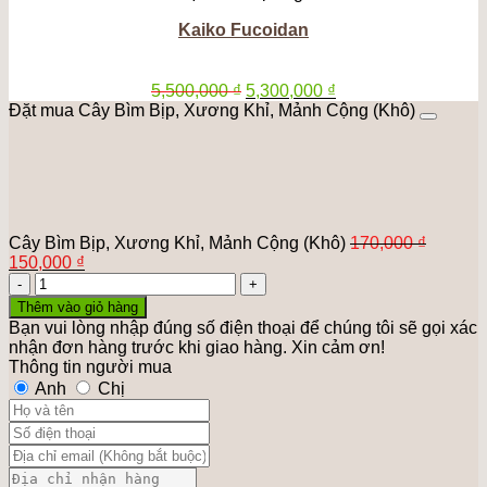
Kaiko Fucoidan
Giá
Giá
5,500,000
₫
5,300,000
₫
gốc
hiện
Đặt mua Cây Bìm Bịp, Xương Khỉ, Mảnh Cộng (Khô)
là:
tại
5,500,000 ₫.
là:
5,300,000 ₫.
Cây Bìm Bịp, Xương Khỉ, Mảnh Cộng (Khô)
170,000
₫
Giá
Giá
150,000
₫
gốc
Cây
hiện
là:
Bìm
tại
Thêm vào giỏ hàng
170,000 ₫.
Bịp,
là:
Bạn vui lòng nhập đúng số điện thoại để chúng tôi sẽ gọi xác
Xương
150,000 ₫.
nhận đơn hàng trước khi giao hàng. Xin cảm ơn!
Khỉ,
Thông tin người mua
Mảnh
Anh
Chị
Cộng
(Khô)
số
lượng