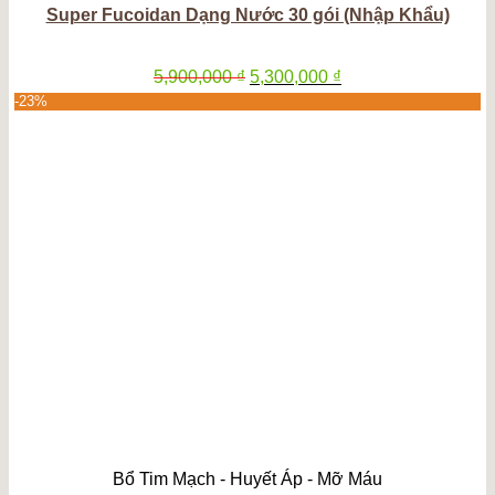
Super Fucoidan Dạng Nước 30 gói (Nhập Khẩu)
Giá
Giá
5,900,000
₫
5,300,000
₫
gốc
hiện
-23%
là:
tại
5,900,000 ₫.
là:
5,300,000 ₫.
Bổ Tim Mạch - Huyết Áp - Mỡ Máu