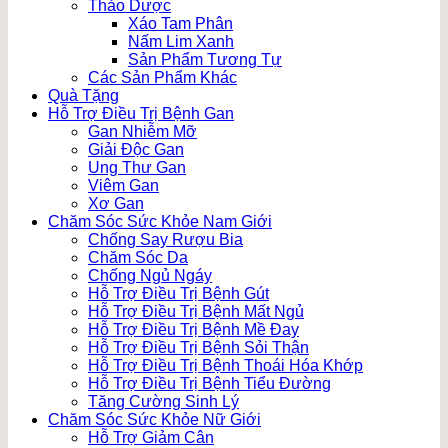
Thảo Dược
Xáo Tam Phân
Nấm Lim Xanh
Sản Phẩm Tương Tự
Các Sản Phẩm Khác
Quà Tặng
Hỗ Trợ Điều Trị Bệnh Gan
Gan Nhiễm Mỡ
Giải Độc Gan
Ung Thư Gan
Viêm Gan
Xơ Gan
Chăm Sóc Sức Khỏe Nam Giới
Chống Say Rượu Bia
Chăm Sóc Da
Chống Ngủ Ngáy
Hỗ Trợ Điều Trị Bệnh Gút
Hỗ Trợ Điều Trị Bệnh Mất Ngủ
Hỗ Trợ Điều Trị Bệnh Mề Đay
Hỗ Trợ Điều Trị Bệnh Sỏi Thận
Hỗ Trợ Điều Trị Bệnh Thoái Hóa Khớp
Hỗ Trợ Điều Trị Bệnh Tiểu Đường
Tăng Cường Sinh Lý
Chăm Sóc Sức Khỏe Nữ Giới
Hỗ Trợ Giảm Cân