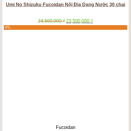
Umi No Shizuku Fucoidan Nội Địa Dạng Nước 30 chai
Giá
Giá
24,500,000
₫
23,500,000
₫
gốc
hiện
-4%
là:
tại
24,500,000 ₫.
là:
23,500,000 ₫.
Fucoidan