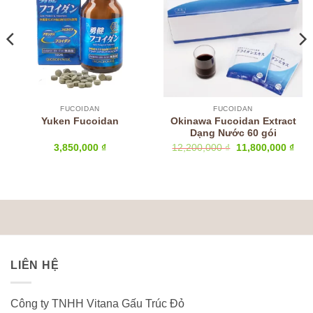
FUCOIDAN
FUCOIDAN
Okinawa Fucoidan Extract
Yuken Fucoidan
Dạng Nước 60 gói
Giá
Giá
3,850,000
₫
12,200,000
₫
11,800,000
₫
gốc
hiện
là:
tại
12,200,000 ₫.
là:
11,8
LIÊN HỆ
Công ty TNHH Vitana Gấu Trúc Đỏ