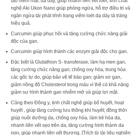
tạo niêm mạc dạ dày, giúp nhanh liền vết loét, tinh chất
nghệ Aki Ukon Nano giúp phòng ngừa, hỗ trợ điều trị và
ngăn ngừa tái phát trình trạng viêm loét dạ dày tá tràng
hiệu quả.
Curcumin giúp phục hồi và tăng cường chức năng giải
độc của gan.
Curcumin giúp hình thành các enzym giải độc cho gan.
Đặc biệt là Glutathion S- transferase, làm hạ men gan,
tăng cường chức năng gan; chống oxy hóa, trung hòa
các gốc tự do, giúp bảo vệ tế bào gan; giảm xơ gan,
giảm nồng độ Cholesterol trong máu vì thế có khả năng
giảm sự hình thành gan nhiễm mỡ và giúp lợi mật.
Cũng theo Đông y, tinh chất nghệ giúp bổ huyết, hoạt
huyết , giúp tăng cường lưu thông khí huyết; đồng thời
giúp nuôi dưỡng da, chống oxy hóa, làm trẻ hóa da,
nhanh liền vết sẹo trên da, tăng cường hình thành da
non, giúp nhanh liền vết thương. [Trích từ tài liệu nghiên