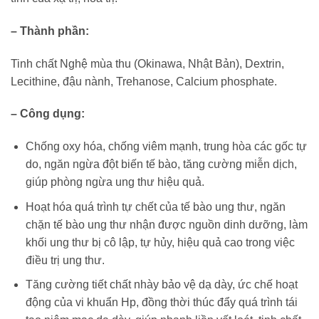
– Thành phần:
Tinh chất Nghệ mùa thu (Okinawa, Nhật Bản), Dextrin,
Lecithine, đậu nành, Trehanose, Calcium phosphate.
– Công dụng:
Chống oxy hóa, chống viêm mạnh, trung hòa các gốc tự
do, ngăn ngừa đột biến tế bào, tăng cường miễn dịch,
giúp phòng ngừa ung thư hiệu quả.
Hoạt hóa quá trình tự chết của tế bào ung thư, ngăn
chặn tế bào ung thư nhận được nguồn dinh dưỡng, làm
khối ung thư bị cô lập, tự hủy, hiệu quả cao trong việc
điều trị ung thư.
Tăng cường tiết chất nhày bảo vệ dạ dày, ức chế hoạt
động của vi khuẩn Hp, đồng thời thúc đẩy quá trình tái