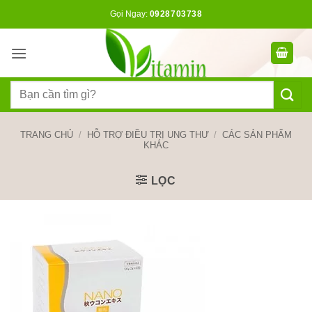
Bỏ
Gọi Ngay:
0928703738
qua
nội
dung
Tìm
kiếm:
TRANG CHỦ
/
HỖ TRỢ ĐIỀU TRỊ UNG THƯ
/
CÁC SẢN PHẨM
KHÁC
LỌC