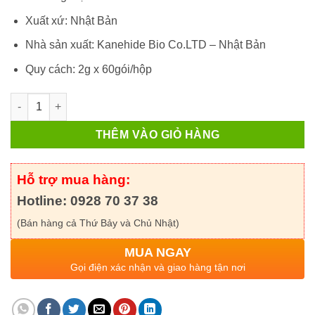
Xuất xứ:
Nhật Bản
Nhà sản xuất:
Kanehide Bio Co.LTD – Nhật Bản
Quy cách:
2g x 60gói/hộp
Nano Nghệ Phòng Và Hỗ Trợ Điều Trị Ung Thư Dạ Dày, Đại Tràn
THÊM VÀO GIỎ HÀNG
Hỗ trợ mua hàng:
Hotline: 0928 70 37 38
(Bán hàng cả Thứ Bảy và Chủ Nhật)
MUA NGAY
Gọi điện xác nhận và giao hàng tận nơi