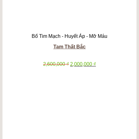
Bổ Tim Mạch - Huyết Áp - Mỡ Máu
Tam Thất Bắc
Giá
Giá
2,600,000
₫
2,000,000
₫
gốc
hiện
là:
tại
2,600,000 ₫.
là:
2,000,000 ₫.