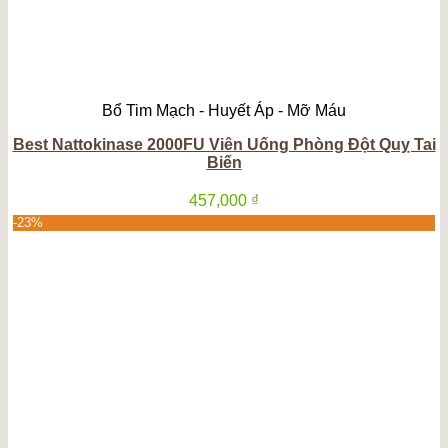
Bổ Tim Mạch - Huyết Áp - Mỡ Máu
Best Nattokinase 2000FU Viên Uống Phòng Đột Quỵ Tai
Biến
457,000
₫
-23%