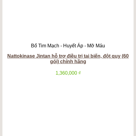
Bổ Tim Mạch - Huyết Áp - Mỡ Máu
Nattokinase Jintan hỗ trợ điều trị tai biến, đột quỵ (60
gói) chính hãng
1,360,000
₫