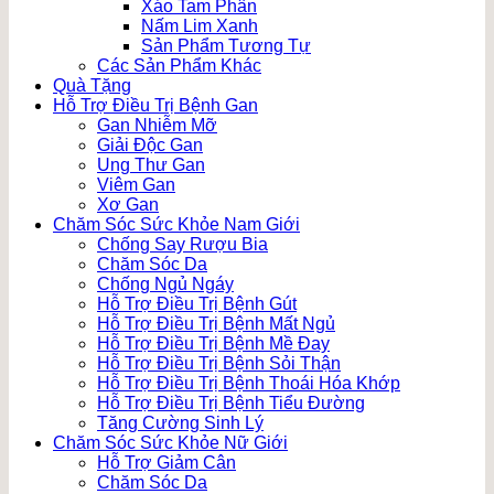
Xáo Tam Phân
Nấm Lim Xanh
Sản Phẩm Tương Tự
Các Sản Phẩm Khác
Quà Tặng
Hỗ Trợ Điều Trị Bệnh Gan
Gan Nhiễm Mỡ
Giải Độc Gan
Ung Thư Gan
Viêm Gan
Xơ Gan
Chăm Sóc Sức Khỏe Nam Giới
Chống Say Rượu Bia
Chăm Sóc Da
Chống Ngủ Ngáy
Hỗ Trợ Điều Trị Bệnh Gút
Hỗ Trợ Điều Trị Bệnh Mất Ngủ
Hỗ Trợ Điều Trị Bệnh Mề Đay
Hỗ Trợ Điều Trị Bệnh Sỏi Thận
Hỗ Trợ Điều Trị Bệnh Thoái Hóa Khớp
Hỗ Trợ Điều Trị Bệnh Tiểu Đường
Tăng Cường Sinh Lý
Chăm Sóc Sức Khỏe Nữ Giới
Hỗ Trợ Giảm Cân
Chăm Sóc Da