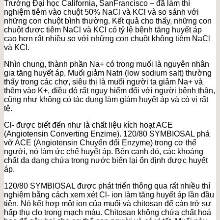
Trường Đại học California, SanFrancisco – đã làm thí
nghiệm tiêm vào chuột 50% NaCl và KCl và so sánh với
những con chuột bình thường. Kết quả cho thấy, những con
chuột được tiêm NaCl và KCl có tỷ lệ bệnh tăng huyết áp
cao hơn rất nhiều so với những con chuột không tiêm NaCl
và KCl.
Nhìn chung, thành phần Na+ có trong muối là nguyên nhân
gia tăng huyết áp, Muối giảm Natri (low sodium salt) thường
thấy trong các chợ, siêu thị là muối người ta giảm Na+ và
thêm vào K+, điều đó rất nguy hiểm đối với người bệnh thận,
cũng như không có tác dụng làm giảm huyết áp và có vị rất
tệ.
Cl- được biết đến như là chất liệu kích hoạt ACE
(Angiotensin Converting Enzime). 120/80 SYMBIOSAL phá
vỡ ACE (Angiotensin Chuyển đổi Enzyme) trong cơ thể
người, nó làm ức chế huyết áp. Bên cạnh đó, các khoáng
chất đa dạng chứa trong nước biển lại ổn định được huyết
áp.
120/80 SYMBIOSAL được phát triển thông qua rất nhiều thí
nghiệm bằng cách xem xét Cl- ion làm tăng huyết áp lần đầu
tiên. Nó kết hợp một ion của muối và chitosan để cản trở sự
hấp thụ clo trong mạch máu. Chitosan không chứa chất hoá