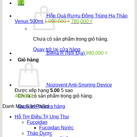
0
₫
Hộp Quà Rượu Đông Trùng Hạ Thảo
Giá
Giá
Venus 500ml
1,000,000
₫
780,000
₫
gốc
hiện
là:
tại
1,000,000 ₫.
là:
Chưa có sản phẩm trong giỏ hàng.
780,000 ₫.
Quay trở lại cửa hàng
Bifina R (Nội Địa)
990,000
₫
Giỏ hàng
Nozovent Anti-Snoring Device
Được xếp hạng
5.00
5 sao
400,000
₫
Chưa có sản phẩm trong giỏ hàng.
Danh Mục Sản Phẩm
Quay trở lại cửa hàng
Hỗ Trợ Điều Trị Ung Thư
Fucoidan
Fucoidan Nước
Thảo Dược