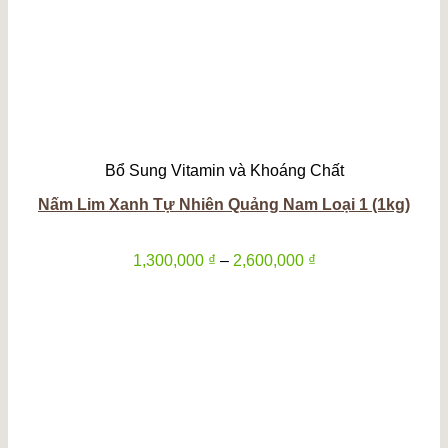
Bổ Sung Vitamin và Khoáng Chất
Nấm Lim Xanh Tự Nhiên Quảng Nam Loại 1 (1kg)
Khoảng
1,300,000
₫
–
2,600,000
₫
giá:
từ
1,300,000 ₫
đến
2,600,000 ₫