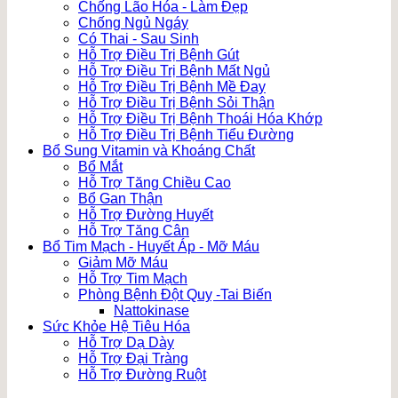
Chống Lão Hóa - Làm Đẹp
Chống Ngủ Ngáy
Có Thai - Sau Sinh
Hỗ Trợ Điều Trị Bệnh Gút
Hỗ Trợ Điều Trị Bệnh Mất Ngủ
Hỗ Trợ Điều Trị Bệnh Mề Đay
Hỗ Trợ Điều Trị Bệnh Sỏi Thận
Hỗ Trợ Điều Trị Bệnh Thoái Hóa Khớp
Hỗ Trợ Điều Trị Bệnh Tiểu Đường
Bổ Sung Vitamin và Khoáng Chất
Bổ Mắt
Hỗ Trợ Tăng Chiều Cao
Bổ Gan Thận
Hỗ Trợ Đường Huyết
Hỗ Trợ Tăng Cân
Bổ Tim Mạch - Huyết Áp - Mỡ Máu
Giảm Mỡ Máu
Hỗ Trợ Tim Mạch
Phòng Bệnh Đột Quỵ -Tai Biến
Nattokinase
Sức Khỏe Hệ Tiêu Hóa
Hỗ Trợ Dạ Dày
Hỗ Trợ Đại Tràng
Hỗ Trợ Đường Ruột