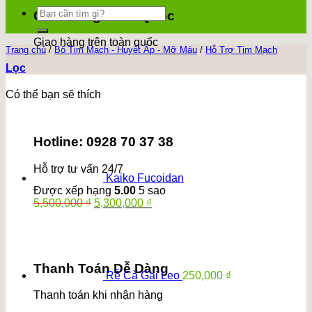
Tìm
Giao Hàng Toàn Quốc
kiếm:
Giao hàng trên toàn quốc
Trang chủ
/
Bổ Tim Mạch - Huyết Áp - Mỡ Máu
/
Hỗ Trợ Tim Mạch
Lọc
Có thể bạn sẽ thích
Hotline: 0928 70 37 38
Hỗ trợ tư vấn 24/7
Kaiko Fucoidan
Được xếp hạng
5.00
5 sao
Giá
Giá
5,500,000
₫
5,300,000
₫
gốc
hiện
là:
tại
5,500,000 ₫.
là:
5,300,000 ₫.
Thanh Toán Dễ Dàng
Rễ Cà Gai Leo
250,000
₫
Thanh toán khi nhận hàng