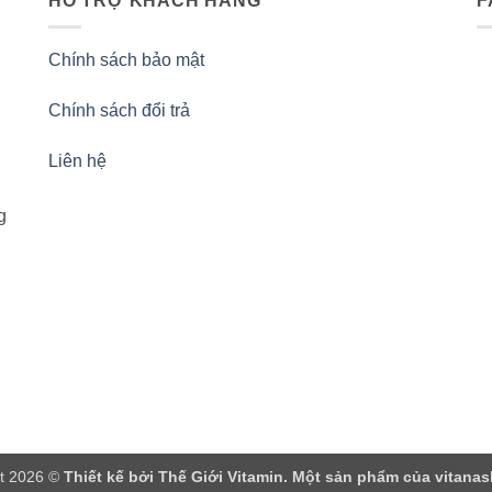
HỖ TRỢ KHÁCH HÀNG
F
Chính sách bảo mật
Chính sách đổi trả
Liên hệ
g
t 2026 ©
Thiết kế bởi
Thế Giới Vitamin
. Một sản phẩm của vitana