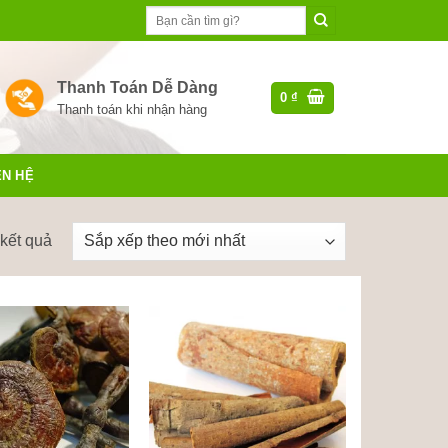
Tìm
kiếm:
Thanh Toán Dễ Dàng
0
₫
Thanh toán khi nhận hàng
ÊN HỆ
Đã
 kết quả
sắp
xếp
theo
mới
nhất