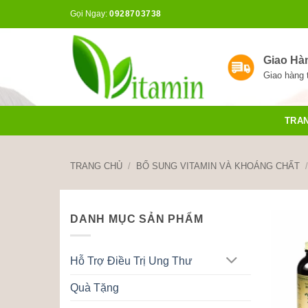
Bỏ
Gọi Ngay:
0928703738
qua
nội
dung
Giao Hà
Giao hàng 
TRA
TRANG CHỦ
/
BỔ SUNG VITAMIN VÀ KHOÁNG CHẤT
/
DANH MỤC SẢN PHẨM
Hỗ Trợ Điều Trị Ung Thư
Quà Tặng