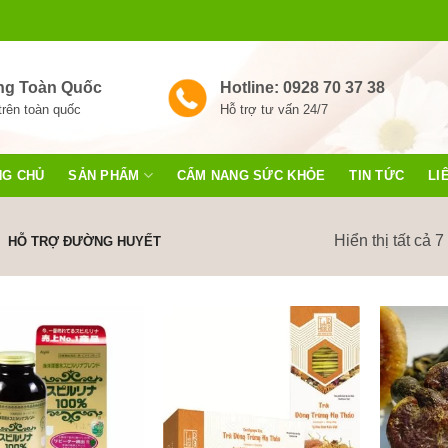
ng Toàn Quốc
Hotline: 0928 70 37 38
trên toàn quốc
Hỗ trợ tư vấn 24/7
NG CHỦ
SẢN PHẨM
CẨM NANG SỨC KHỎE
TIN TỨC
LI
Hiển thị tất cả 7
HỖ TRỢ ĐƯỜNG HUYẾT