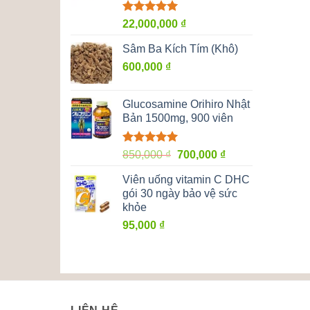
Được xếp
22,000,000
₫
hạng
5.00
5 sao
Sâm Ba Kích Tím (Khô)
600,000
₫
Glucosamine Orihiro Nhật
Bản 1500mg, 900 viên
Được xếp
Giá
Giá
850,000
₫
700,000
₫
hạng
5.00
gốc
hiện
5 sao
Viên uống vitamin C DHC
là:
tại
gói 30 ngày bảo vệ sức
850,000 ₫.
là:
khỏe
700,000 ₫.
95,000
₫