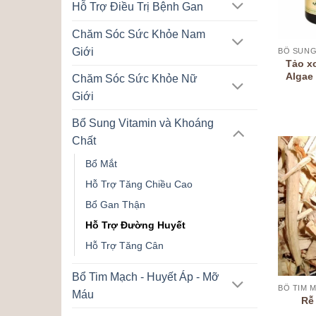
Hỗ Trợ Điều Trị Bệnh Gan
Chăm Sóc Sức Khỏe Nam
Giới
Tảo x
Algae
Chăm Sóc Sức Khỏe Nữ
Giới
Bổ Sung Vitamin và Khoáng
Chất
Bổ Mắt
Hỗ Trợ Tăng Chiều Cao
Bổ Gan Thận
Hỗ Trợ Đường Huyết
Hỗ Trợ Tăng Cân
Bổ Tim Mạch - Huyết Áp - Mỡ
Máu
Rễ