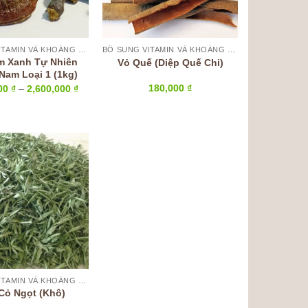
BỔ SUNG VITAMIN VÀ KHOÁNG CHẤT
BỔ SUNG VITAMIN VÀ KHOÁNG CHẤT
m Xanh Tự Nhiên
Vỏ Quế (Diệp Quế Chi)
Nam Loại 1 (1kg)
Khoảng
180,000
₫
000
₫
–
2,600,000
₫
giá:
từ
1,300,000 ₫
đến
2,600,000 ₫
BỔ SUNG VITAMIN VÀ KHOÁNG CHẤT
Cỏ Ngọt (Khô)