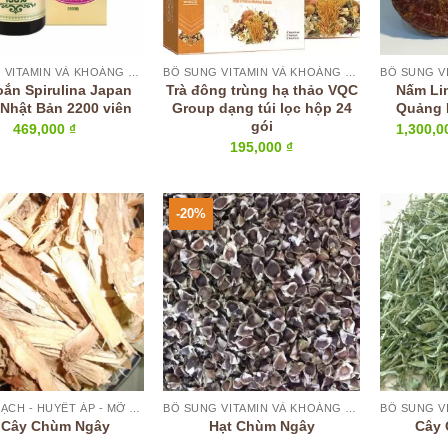
BỔ SUNG VITAMIN VÀ KHOÁNG CHẤT
BỔ SUNG VITAMIN VÀ KHOÁNG CHẤT
oắn Spirulina Japan
Trà đông trùng hạ thảo VQC
Nấm Li
 Nhật Bản 2200 viên
Group dạng túi lọc hộp 24
Quảng 
gói
469,000
₫
1,300,
195,000
₫
-20%
BỔ TIM MẠCH - HUYẾT ÁP - MỠ MÁU
BỔ SUNG VITAMIN VÀ KHOÁNG CHẤT
 Cây Chùm Ngây
Hạt Chùm Ngây
Cây 