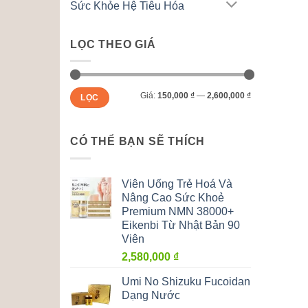
Sức Khỏe Hệ Tiêu Hóa
LỌC THEO GIÁ
Giá
Giá
Giá:
150,000 ₫
—
2,600,000 ₫
LỌC
tối
tối
thiểu
đa
CÓ THỂ BẠN SẼ THÍCH
Viên Uống Trẻ Hoá Và
Nâng Cao Sức Khoẻ
Premium NMN 38000+
Eikenbi Từ Nhật Bản 90
Viên
2,580,000
₫
Umi No Shizuku Fucoidan
Dạng Nước