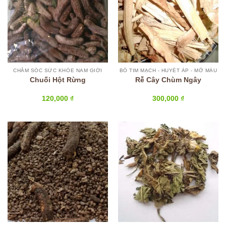
CHĂM SÓC SỨC KHỎE NAM GIỚI
BỔ TIM MẠCH - HUYẾT ÁP - MỠ MÁU
Chuối Hột Rừng
Rễ Cây Chùm Ngây
120,000
₫
300,000
₫