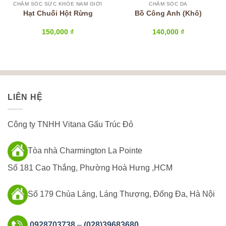
CHĂM SÓC SỨC KHỎE NAM GIỚI
CHĂM SÓC DA
Hạt Chuối Hột Rừng
Bồ Công Anh (Khô)
150,000
₫
140,000
₫
LIÊN HỆ
Công ty TNHH Vitana Gấu Trúc Đỏ
Tòa nhà Charmington La Pointe
Số 181 Cao Thắng, Phường Hoà Hưng ,HCM
Số 179 Chùa Láng, Láng Thượng, Đống Đa, Hà Nội
0928703738
–
(028)39683680