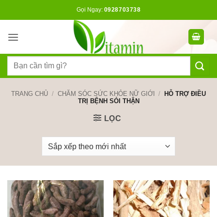
Bỏ
Gọi Ngay:
0928703738
qua
nội
dung
Tìm
kiếm:
TRANG CHỦ
/
CHĂM SÓC SỨC KHỎE NỮ GIỚI
/
HỖ TRỢ ĐIỀU
TRỊ BỆNH SỎI THẬN
LỌC