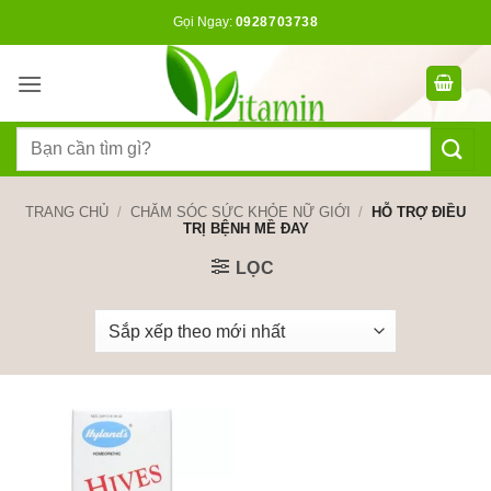
Bỏ
Gọi Ngay:
0928703738
qua
nội
dung
Tìm
kiếm:
TRANG CHỦ
/
CHĂM SÓC SỨC KHỎE NỮ GIỚI
/
HỖ TRỢ ĐIỀU
TRỊ BỆNH MỀ ĐAY
LỌC