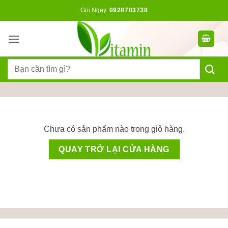
Bỏ
Gọi Ngay:
0928703738
qua
nội
dung
Tìm
kiếm:
Chưa có sản phẩm nào trong giỏ hàng.
QUAY TRỞ LẠI CỬA HÀNG