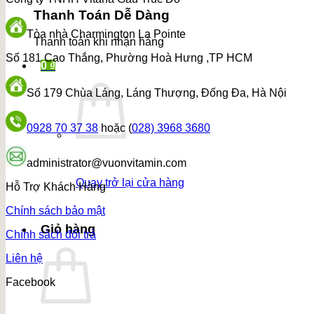
Thanh Toán Dễ Dàng
Tòa nhà Charmington La Pointe
Thanh toán khi nhận hàng
Số 181 Cao Thắng, Phường Hoà Hưng ,TP HCM
0
₫
Số 179 Chùa Láng, Láng Thượng, Đống Đa, Hà Nội
0928 70 37 38
hoặc (
028) 3968 3680
administrator@vuonvitamin.com
Quay trở lại cửa hàng
Hỗ Trợ Khách Hàng
Chính sách bảo mật
Giỏ hàng
Chính sách đổi trả
Liên hệ
Facebook