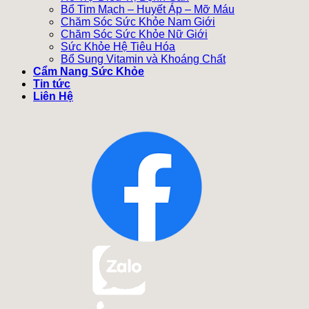
Bổ Tim Mạch – Huyết Áp – Mỡ Máu
Chăm Sóc Sức Khỏe Nam Giới
Chăm Sóc Sức Khỏe Nữ Giới
Sức Khỏe Hệ Tiêu Hóa
Bổ Sung Vitamin và Khoáng Chất
Cẩm Nang Sức Khỏe
Tin tức
Liên Hệ