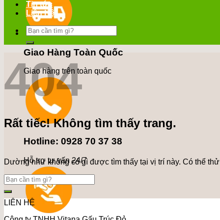
Tin tức
Liên Hệ
Tìm
kiếm:
Giao Hàng Toàn Quốc
404
Giao hàng trên toàn quốc
Rất tiếc! Không tìm thấy trang.
Hotline: 0928 70 37 38
Hỗ trợ tư vấn 24/7
Dường như không có gì được tìm thấy tại vị trí này. Có thể th
LIÊN HỆ
Công ty TNHH Vitana Gấu Trúc Đỏ