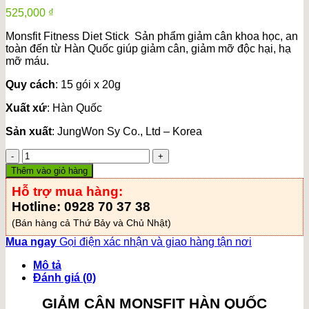
525,000
₫
Monsfit Fitness Diet Stick Sản phẩm giảm cân khoa học, an
toàn đến từ Hàn Quốc giúp giảm cân, giảm mỡ độc hại, hạ
mỡ máu.
Quy cách
: 15 gói x 20g
Xuất xứ
: Hàn Quốc
Sản xuất
: JungWon Sy Co., Ltd – Korea
Siro
giảm
Thêm vào giỏ hàng
cân
Hỗ trợ mua hàng:
Monsfit
số
Hotline: 0928 70 37 38
lượng
(Bán hàng cả Thứ Bảy và Chủ Nhật)
Mua ngay
Gọi điện xác nhận và giao hàng tận nơi
Mô tả
Đánh giá (0)
GIẢM CÂN MONSFIT HÀN QUỐC