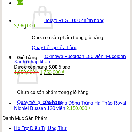
0
₫
Tokyo RES 1000 chính hãng
3,960,000
₫
Chưa có sản phẩm trong giỏ hàng.
Quay trở lại cửa hàng
Okinawa Fucoidan 180 viên (Fucoidan
Giỏ hàng
Xanh) nhập khẩu
Được xếp hạng
5.00
5 sao
Giá
Giá
1,950,000
₫
1,750,000
₫
gốc
hiện
là:
tại
1,950,000 ₫.
là:
Chưa có sản phẩm trong giỏ hàng.
1,750,000 ₫.
Quay trở lại cửa hàng
Viên Uống Đông Trùng Hạ Thảo Royal
Nichiei Bussan 120 viên
2,150,000
₫
Danh Mục Sản Phẩm
Hỗ Trợ Điều Trị Ung Thư