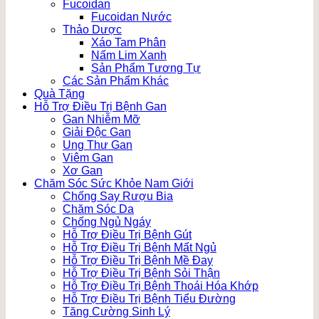
Fucoidan
Fucoidan Nước
Thảo Dược
Xáo Tam Phân
Nấm Lim Xanh
Sản Phẩm Tương Tự
Các Sản Phẩm Khác
Quà Tặng
Hỗ Trợ Điều Trị Bệnh Gan
Gan Nhiễm Mỡ
Giải Độc Gan
Ung Thư Gan
Viêm Gan
Xơ Gan
Chăm Sóc Sức Khỏe Nam Giới
Chống Say Rượu Bia
Chăm Sóc Da
Chống Ngủ Ngáy
Hỗ Trợ Điều Trị Bệnh Gút
Hỗ Trợ Điều Trị Bệnh Mất Ngủ
Hỗ Trợ Điều Trị Bệnh Mề Đay
Hỗ Trợ Điều Trị Bệnh Sỏi Thận
Hỗ Trợ Điều Trị Bệnh Thoái Hóa Khớp
Hỗ Trợ Điều Trị Bệnh Tiểu Đường
Tăng Cường Sinh Lý