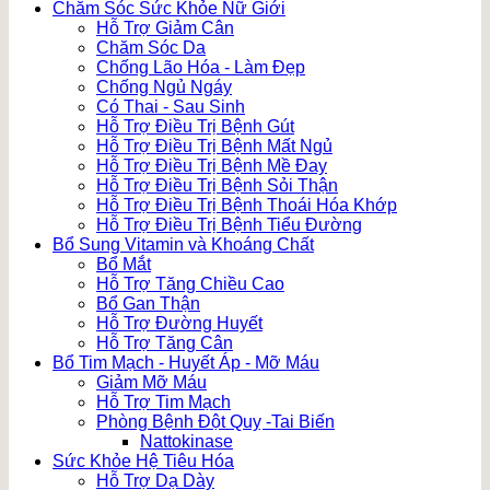
Chăm Sóc Sức Khỏe Nữ Giới
Hỗ Trợ Giảm Cân
Chăm Sóc Da
Chống Lão Hóa - Làm Đẹp
Chống Ngủ Ngáy
Có Thai - Sau Sinh
Hỗ Trợ Điều Trị Bệnh Gút
Hỗ Trợ Điều Trị Bệnh Mất Ngủ
Hỗ Trợ Điều Trị Bệnh Mề Đay
Hỗ Trợ Điều Trị Bệnh Sỏi Thận
Hỗ Trợ Điều Trị Bệnh Thoái Hóa Khớp
Hỗ Trợ Điều Trị Bệnh Tiểu Đường
Bổ Sung Vitamin và Khoáng Chất
Bổ Mắt
Hỗ Trợ Tăng Chiều Cao
Bổ Gan Thận
Hỗ Trợ Đường Huyết
Hỗ Trợ Tăng Cân
Bổ Tim Mạch - Huyết Áp - Mỡ Máu
Giảm Mỡ Máu
Hỗ Trợ Tim Mạch
Phòng Bệnh Đột Quỵ -Tai Biến
Nattokinase
Sức Khỏe Hệ Tiêu Hóa
Hỗ Trợ Dạ Dày