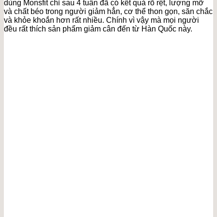
dùng Monsfit chỉ sau 4 tuần đã có kết quả rõ rệt, lượng mỡ
và chất béo trong người giảm hẳn, cơ thể thon gọn, săn chắc
và khỏe khoắn hơn rất nhiều. Chính vì vậy mà mọi người
đều rất thích sản phẩm giảm cân đến từ Hàn Quốc này.