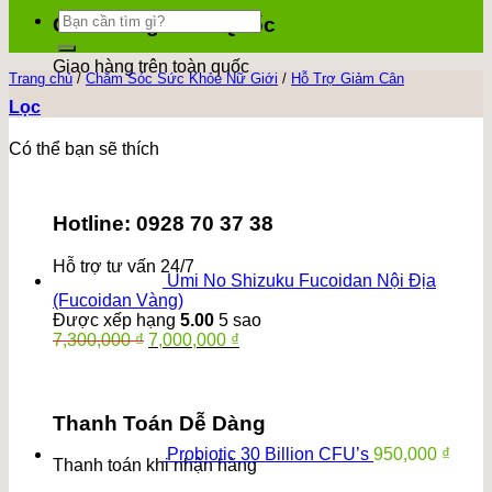
Tìm
Giao Hàng Toàn Quốc
kiếm:
Giao hàng trên toàn quốc
Trang chủ
/
Chăm Sóc Sức Khỏe Nữ Giới
/
Hỗ Trợ Giảm Cân
Lọc
Có thể bạn sẽ thích
Hotline: 0928 70 37 38
Hỗ trợ tư vấn 24/7
Umi No Shizuku Fucoidan Nội Địa
(Fucoidan Vàng)
Được xếp hạng
5.00
5 sao
Giá
Giá
7,300,000
₫
7,000,000
₫
gốc
hiện
là:
tại
7,300,000 ₫.
là:
7,000,000 ₫.
Thanh Toán Dễ Dàng
Probiotic 30 Billion CFU’s
950,000
₫
Thanh toán khi nhận hàng