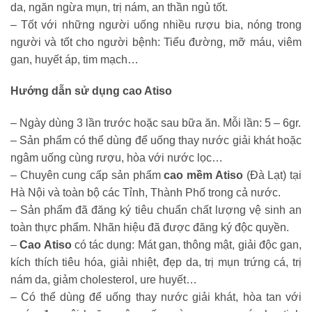
da, ngăn ngừa mụn, trị nám, an thần ngủ tốt.
– Tốt với những người uống nhiều rượu bia, nóng trong
người và tốt cho người bệnh: Tiểu đường, mỡ máu, viêm
gan, huyết áp, tim mạch…
Hướng dẫn sử dụng cao Atiso
– Ngày dùng 3 lần trước hoặc sau bữa ăn. Mỗi lần: 5 – 6gr.
– Sản phẩm có thể dùng để uống thay nước giải khát hoặc
ngâm uống cùng rượu, hòa với nước lọc…
– Chuyên cung cấp sản phẩm
cao mềm Atiso
(Đà Lạt) tại
Hà Nội và toàn bộ các Tỉnh, Thành Phố trong cả nước.
– Sản phẩm đã đăng ký tiêu chuẩn chất lượng vệ sinh an
toàn thực phẩm. Nhãn hiệu đã được đăng ký độc quyền.
–
Cao Atiso
có tác dụng: Mát gan, thông mật, giải độc gan,
kích thích tiêu hóa, giải nhiệt, đẹp da, trị mụn trứng cá, trị
nám da, giảm cholesterol, ure huyết…
– Có thể dùng để uống thay nước giải khát, hòa tan với