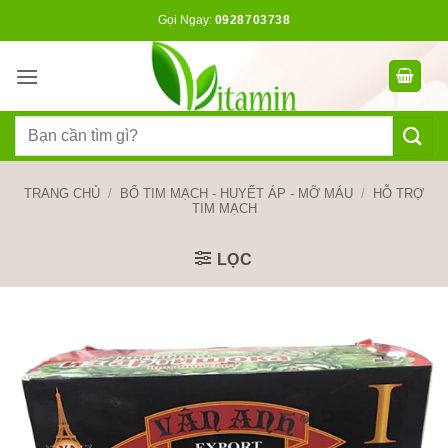
Bỏ
Gọi Ngay:
0928703738
qua
nội
dung
Tìm
kiếm:
TRANG CHỦ
/
BỔ TIM MẠCH - HUYẾT ÁP - MỠ MÁU
/
HỖ TRỢ
TIM MẠCH
LỌC