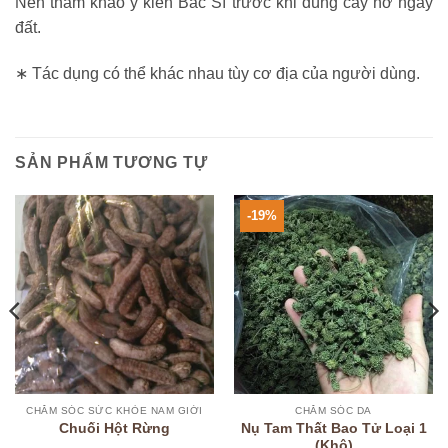
Nên tham khảo ý kiến Bác Sĩ trước khi dùng cây nở ngày
đất.
∗ Tác dụng có thể khác nhau tùy cơ địa của người dùng.
SẢN PHẨM TƯƠNG TỰ
-19%
CHĂM SÓC SỨC KHỎE NAM GIỚI
CHĂM SÓC DA
Nụ Tam Thất Bao Tử Loại 1
Chuối Hột Rừng
(Khô)