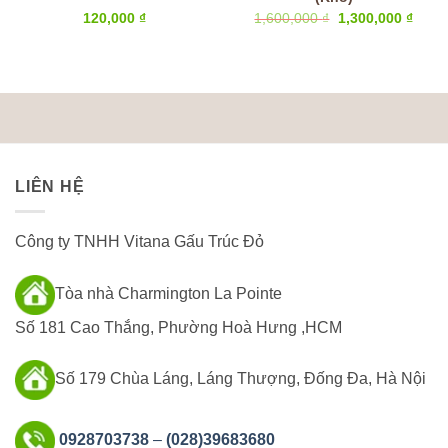
Giá
Giá
120,000
₫
1,600,000
₫
1,300,000
₫
gốc
hiện
là:
tại
1,600,000 ₫.
là:
1,300
LIÊN HỆ
Công ty TNHH Vitana Gấu Trúc Đỏ
Tòa nhà Charmington La Pointe
Số 181 Cao Thắng, Phường Hoà Hưng ,HCM
Số 179 Chùa Láng, Láng Thượng, Đống Đa, Hà Nội
0928703738
–
(028)39683680