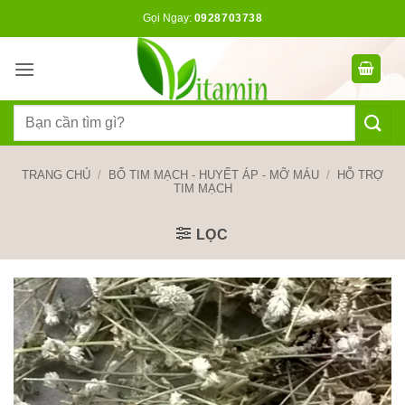
Bỏ
Gọi Ngay:
0928703738
qua
nội
dung
Tìm
kiếm:
TRANG CHỦ
/
BỔ TIM MẠCH - HUYẾT ÁP - MỠ MÁU
/
HỖ TRỢ
TIM MẠCH
LỌC