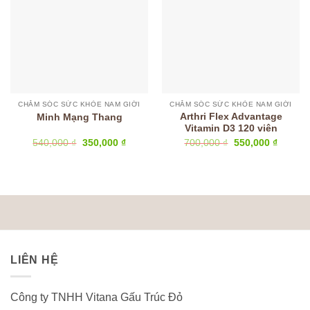
CHĂM SÓC SỨC KHỎE NAM GIỚI
CHĂM SÓC SỨC KHỎE NAM GIỚI
Arthri Flex Advantage
Minh Mạng Thang
Vitamin D3 120 viên
Giá
Giá
Giá
Giá
540,000
₫
350,000
₫
700,000
₫
550,000
₫
gốc
hiện
gốc
hiện
là:
tại
là:
tại
540,000 ₫.
là:
700,000 ₫.
là:
350,000 ₫.
550,000
LIÊN HỆ
Công ty TNHH Vitana Gấu Trúc Đỏ