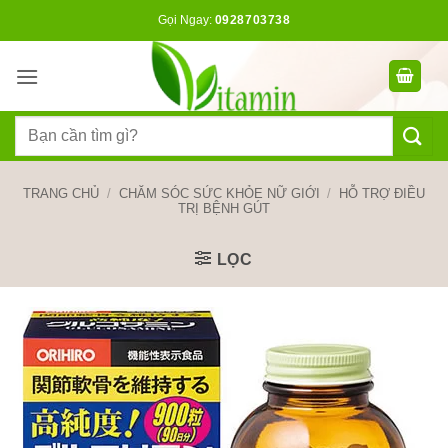
Bỏ
Gọi Ngay:
0928703738
qua
nội
dung
Tìm
kiếm:
TRANG CHỦ
/
CHĂM SÓC SỨC KHỎE NỮ GIỚI
/
HỖ TRỢ ĐIỀU
TRỊ BỆNH GÚT
LỌC