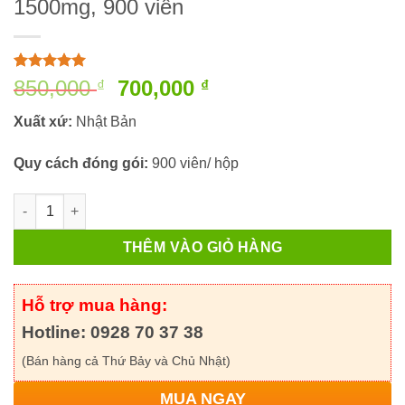
1500mg, 900 viên
5
5
trên 5
Giá
Giá
850,000
700,000
₫
₫
dựa trên
gốc
hiện
đánh giá
Xuất xứ:
Nhật Bản
là:
tại
850,000 ₫.
là:
Quy cách đóng gói:
900 viên/ hộp
700,000 ₫.
Glucosamine Orihiro Nhật Bản 1500mg, 900 viên số lượng
THÊM VÀO GIỎ HÀNG
Hỗ trợ mua hàng:
Hotline: 0928 70 37 38
(Bán hàng cả Thứ Bảy và Chủ Nhật)
MUA NGAY