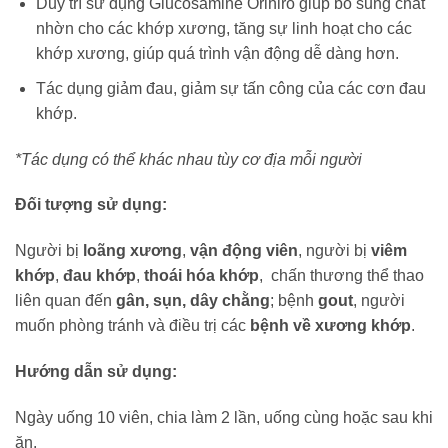
Duy trì sử dụng Glucosamine Orihiro giúp bổ sung chất
nhờn cho các khớp xương, tăng sự linh hoạt cho các
khớp xương, giúp quá trình vận động dễ dàng hơn.
Tác dụng giảm đau, giảm sự tấn công của các cơn đau
khớp.
*Tác dụng có thể khác nhau tùy cơ địa mỗi người
Đối tượng sử dụng:
Người bị
loãng xương
,
vận động viên
, người bị
viêm
khớp
,
đau khớp
,
thoái hóa khớp
, chấn thương thể thao
liên quan đến
gân, sụn, dây chằng
; bệnh
gout
, người
muốn phòng tránh và điều trị các
bệnh về xương khớp
.
Hướng dẫn sử dụng:
Ngày uống 10 viên, chia làm 2 lần, uống cùng hoặc sau khi
ăn.