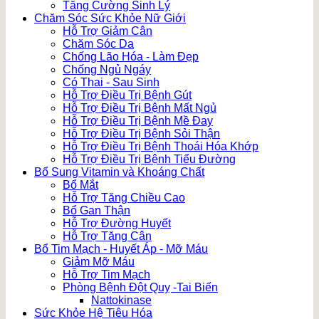
Tăng Cường Sinh Lý
Chăm Sóc Sức Khỏe Nữ Giới
Hỗ Trợ Giảm Cân
Chăm Sóc Da
Chống Lão Hóa - Làm Đẹp
Chống Ngủ Ngáy
Có Thai - Sau Sinh
Hỗ Trợ Điều Trị Bệnh Gút
Hỗ Trợ Điều Trị Bệnh Mất Ngủ
Hỗ Trợ Điều Trị Bệnh Mề Đay
Hỗ Trợ Điều Trị Bệnh Sỏi Thận
Hỗ Trợ Điều Trị Bệnh Thoái Hóa Khớp
Hỗ Trợ Điều Trị Bệnh Tiểu Đường
Bổ Sung Vitamin và Khoáng Chất
Bổ Mắt
Hỗ Trợ Tăng Chiều Cao
Bổ Gan Thận
Hỗ Trợ Đường Huyết
Hỗ Trợ Tăng Cân
Bổ Tim Mạch - Huyết Áp - Mỡ Máu
Giảm Mỡ Máu
Hỗ Trợ Tim Mạch
Phòng Bệnh Đột Quỵ -Tai Biến
Nattokinase
Sức Khỏe Hệ Tiêu Hóa