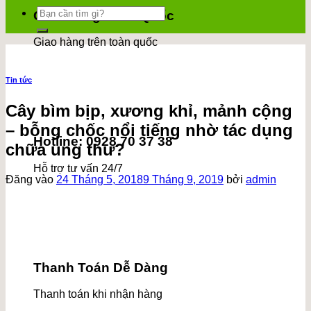
Tìm
Giao Hàng Toàn Quốc
kiếm:
Giao hàng trên toàn quốc
Tin tức
Cây bìm bịp, xương khỉ, mảnh cộng
– bỗng chốc nổi tiếng nhờ tác dụng
Hotline: 0928 70 37 38
chữa ung thư?
Hỗ trợ tư vấn 24/7
Đăng vào
24 Tháng 5, 2018
9 Tháng 9, 2019
bởi
admin
Thanh Toán Dễ Dàng
Thanh toán khi nhận hàng