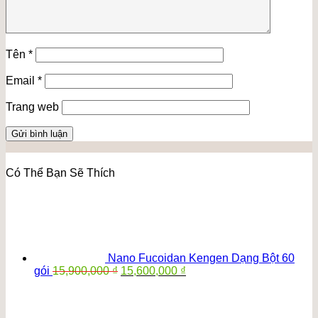
Tên
*
Email
*
Trang web
Có Thể Bạn Sẽ Thích
Nano Fucoidan Kengen Dạng Bột 60
Giá
Giá
gói
15,900,000
₫
15,600,000
₫
gốc
hiện
là:
tại
15,900,000 ₫.
là: