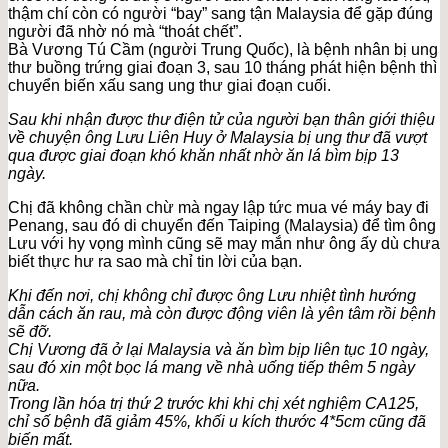
thậm chí còn có người “bay” sang tận Malaysia để gặp đúng
người đã nhờ nó mà “thoát chết”.
Bà Vương Tú Cầm (người Trung Quốc), là bệnh nhân bị ung
thư buồng trứng giai đoạn 3, sau 10 tháng phát hiện bệnh thì
chuyển biến xấu sang ung thư giai đoạn cuối.
Sau khi nhận được thư điện tử của người bạn thân giới thiệu
về chuyện ông Lưu Liên Huy ở Malaysia bị ung thư đã vượt
qua được giai đoạn khó khăn nhất nhờ ăn lá bìm bịp 13
ngày.
Chị đã không chần chừ mà ngay lập tức mua vé máy bay đi
Penang, sau đó di chuyển đến Taiping (Malaysia) để tìm ông
Lưu với hy vọng mình cũng sẽ may mắn như ông ấy dù chưa
biết thực hư ra sao mà chỉ tin lời của bạn.
Khi đến nơi, chị không chỉ được ông Lưu nhiệt tình hướng
dẫn cách ăn rau, mà còn được động viên là yên tâm rồi bệnh
sẽ đỡ.
Chị Vương đã ở lại Malaysia và ăn bìm bịp liên tục 10 ngày,
sau đó xin một bọc lá mang về nhà uống tiếp thêm 5 ngày
nữa.
Trong lần hóa trị thứ 2 trước khi khi chị xét nghiệm CA125,
chỉ số bệnh đã giảm 45%, khối u kích thước 4*5cm cũng đã
biến mất.