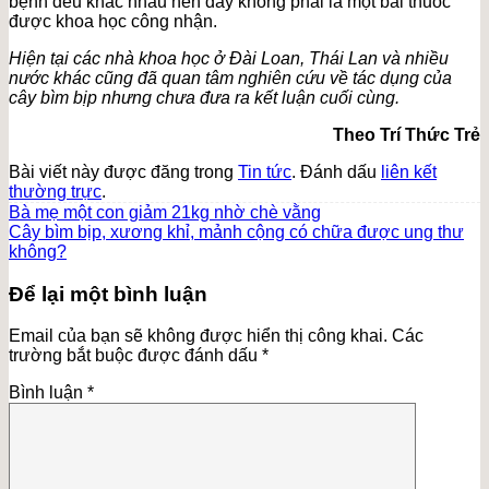
bệnh đều khác nhau nên đây không phải là một bài thuốc
được khoa học công nhận.
Hiện tại các nhà khoa học ở Đài Loan, Thái Lan và nhiều
nước khác cũng đã quan tâm nghiên cứu về tác dụng của
cây bìm bịp nhưng chưa đưa ra kết luận cuối cùng.
Theo Trí Thức Trẻ
Bài viết này được đăng trong
Tin tức
. Đánh dấu
liên kết
thường trực
.
Bà mẹ một con giảm 21kg nhờ chè vằng
Cây bìm bịp, xương khỉ, mảnh cộng có chữa được ung thư
không?
Để lại một bình luận
Email của bạn sẽ không được hiển thị công khai.
Các
trường bắt buộc được đánh dấu
*
Bình luận
*