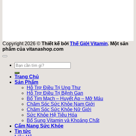
Copyright 2026 ©
Thiết kế bởi
Thế Giới Vitamin
. Một sản
phẩm của vitanashop.com
Tìm
kiếm:
Trang Chủ
Sản Phẩm
Hỗ Trợ Điều Trị Ung Thư
Hỗ Trợ Điều Trị Bệnh Gan
Bổ Tim Mạch – Huyết Áp – Mỡ Máu
Chăm Sóc Sức Khỏe Nam Giới
Chăm Sóc Sức Khỏe Nữ Giới
Sức Khỏe Hệ Tiêu Hóa
Bổ Sung Vitamin và Khoáng Chất
Cẩm Nang Sức Khỏe
Tin tức