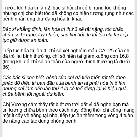
Trước khi hóa trị lần 2, bác sĩ hỏi chị có bị rụng tóc không
nhưng chị cho biết tóc đã không có hiện tượng rụng như các
bệnh nhân ung thư đang hóa trị khác.
Bác sĩ khẳng định, lần hóa trị thứ 3 sẽ rất nặng, tóc chắc
chắn sẽ bị rụng, tuy nhiên, sau khi hóa trị thì tóc chị lại tiếp
tục giữ được an toàn.
Tiếp tục hóa trị lần 4, chỉ số xét nghiệm máu CA125 của chị
đã trở lại bình thường, chỉ số hiện tại giảm xuống còn 16,8
(trong khi đó chỉ số an toàn của người bình thường là dưới
36).
Các bác sĩ cho biết, bệnh của chị đã tiến triển rất tốt, theo
phác đồ điều trị ban đầu của bệnh án là phải hóa trị 6 lần
nhưng chỉ làm đến lần thứ 4 là có thể dừng lại vì hiệu quả
chữa bệnh tốt ngoài dự kiến.
Chị Vương cảm thấy rất biết ơn trời đất vì đã nghe bạn mà
tin tưởng chữa bệnh theo cách này, đồng thời chị cũng mang
một ít cây về trồng tại nhà, tiếp tục ăn thêm trong vòng 4 tuần
để nâng cao tác dụng phòng bệnh.