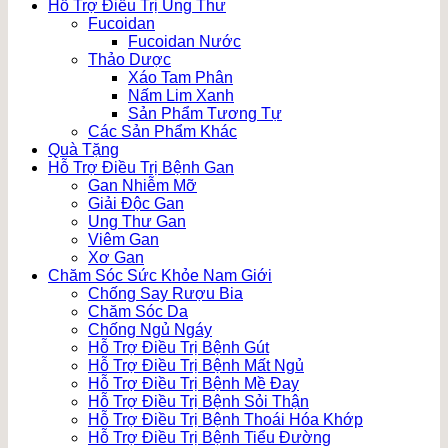
Hỗ Trợ Điều Trị Ung Thư
Fucoidan
Fucoidan Nước
Thảo Dược
Xáo Tam Phân
Nấm Lim Xanh
Sản Phẩm Tương Tự
Các Sản Phẩm Khác
Quà Tặng
Hỗ Trợ Điều Trị Bệnh Gan
Gan Nhiễm Mỡ
Giải Độc Gan
Ung Thư Gan
Viêm Gan
Xơ Gan
Chăm Sóc Sức Khỏe Nam Giới
Chống Say Rượu Bia
Chăm Sóc Da
Chống Ngủ Ngáy
Hỗ Trợ Điều Trị Bệnh Gút
Hỗ Trợ Điều Trị Bệnh Mất Ngủ
Hỗ Trợ Điều Trị Bệnh Mề Đay
Hỗ Trợ Điều Trị Bệnh Sỏi Thận
Hỗ Trợ Điều Trị Bệnh Thoái Hóa Khớp
Hỗ Trợ Điều Trị Bệnh Tiểu Đường