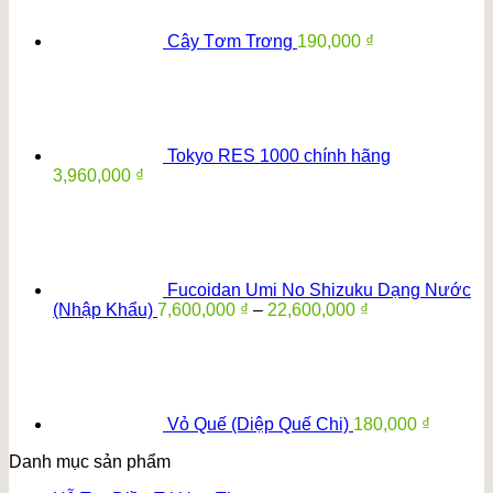
15,600,000 ₫.
Cây Tơm Trơng
190,000
₫
Tokyo RES 1000 chính hãng
3,960,000
₫
Fucoidan Umi No Shizuku Dạng Nước
Khoảng
(Nhập Khẩu)
7,600,000
₫
–
22,600,000
₫
giá:
từ
7,600,000 ₫
đến
22,600,000 ₫
Vỏ Quế (Diệp Quế Chi)
180,000
₫
Danh mục sản phẩm