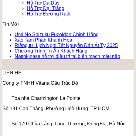
Hỗ Trợ Dạ Dày
Hỗ Trợ Đại Tràng
Hỗ Trợ Đường Ruột
Tin Mới
Umi No Shizuku Fucoidan Chính Hãng
Xáo Tam Phân Khánh Hoà
Riêng tư: Lịch Nghỉ Tết Nguyên Đán Ất Tỵ 2025
Chương Trình Tri Ân Khách Hàng
Nattokinase hỗ trợ điều trị tai biến mạch máu não
LIÊN HỆ
Công ty TNHH Vitana Gấu Trúc Đỏ
Tòa nhà Charmington La Pointe
Số 181 Cao Thắng, Phường Hoà Hưng ,TP HCM
Số 179 Chùa Láng, Láng Thượng, Đống Đa, Hà Nội