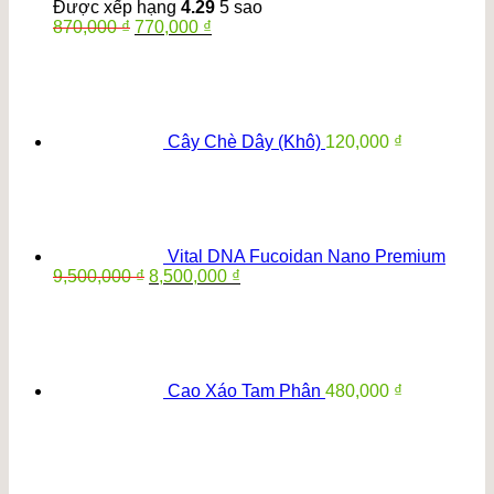
Được xếp hạng
4.29
5 sao
Giá
Giá
870,000
₫
770,000
₫
gốc
hiện
là:
tại
870,000 ₫.
là:
770,000 ₫.
Cây Chè Dây (Khô)
120,000
₫
Vital DNA Fucoidan Nano Premium
Giá
Giá
9,500,000
₫
8,500,000
₫
gốc
hiện
là:
tại
9,500,000 ₫.
là:
8,500,000 ₫.
Cao Xáo Tam Phân
480,000
₫