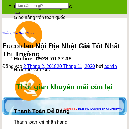
Tìm
Giao Hàng Toàn Quốc
kiếm:
Giao hàng trên toàn quốc
Thông Tin Sản Phẩm
Fucoidan Nội Địa Nhật Giá Tốt Nhất
Thị Trường
Hotline: 0928 70 37 38
Đăng vào
2 Tháng 2, 2018
20 Tháng 11, 2020
bởi
admin
Hỗ trợ tư vấn 24/7
Thời gian khuyến mãi còn lại
Powered by
Data443 Evergreen Countdown
Thanh Toán Dễ Dàng
Thanh toán khi nhận hàng