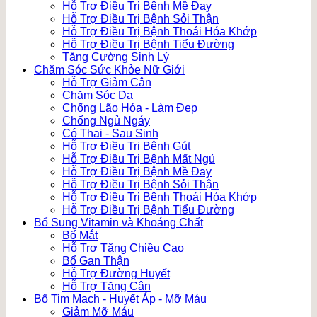
Hỗ Trợ Điều Trị Bệnh Mề Đay
Hỗ Trợ Điều Trị Bệnh Sỏi Thận
Hỗ Trợ Điều Trị Bệnh Thoái Hóa Khớp
Hỗ Trợ Điều Trị Bệnh Tiểu Đường
Tăng Cường Sinh Lý
Chăm Sóc Sức Khỏe Nữ Giới
Hỗ Trợ Giảm Cân
Chăm Sóc Da
Chống Lão Hóa - Làm Đẹp
Chống Ngủ Ngáy
Có Thai - Sau Sinh
Hỗ Trợ Điều Trị Bệnh Gút
Hỗ Trợ Điều Trị Bệnh Mất Ngủ
Hỗ Trợ Điều Trị Bệnh Mề Đay
Hỗ Trợ Điều Trị Bệnh Sỏi Thận
Hỗ Trợ Điều Trị Bệnh Thoái Hóa Khớp
Hỗ Trợ Điều Trị Bệnh Tiểu Đường
Bổ Sung Vitamin và Khoáng Chất
Bổ Mắt
Hỗ Trợ Tăng Chiều Cao
Bổ Gan Thận
Hỗ Trợ Đường Huyết
Hỗ Trợ Tăng Cân
Bổ Tim Mạch - Huyết Áp - Mỡ Máu
Giảm Mỡ Máu