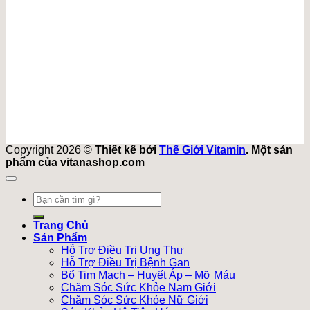
Copyright 2026 ©
Thiết kế bởi
Thế Giới Vitamin
. Một sản
phẩm của vitanashop.com
Tìm
kiếm:
Trang Chủ
Sản Phẩm
Hỗ Trợ Điều Trị Ung Thư
Hỗ Trợ Điều Trị Bệnh Gan
Bổ Tim Mạch – Huyết Áp – Mỡ Máu
Chăm Sóc Sức Khỏe Nam Giới
Chăm Sóc Sức Khỏe Nữ Giới