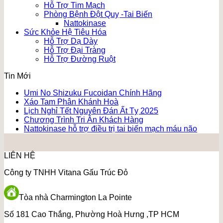
Hỗ Trợ Tim Mạch
Phòng Bệnh Đột Quỵ -Tai Biến
Nattokinase
Sức Khỏe Hệ Tiêu Hóa
Hỗ Trợ Dạ Dày
Hỗ Trợ Đại Tràng
Hỗ Trợ Đường Ruột
Tin Mới
Umi No Shizuku Fucoidan Chính Hãng
Xáo Tam Phân Khánh Hoà
Lịch Nghỉ Tết Nguyên Đán Ất Tỵ 2025
Chương Trình Tri Ân Khách Hàng
Nattokinase hỗ trợ điều trị tai biến mạch máu não
LIÊN HỆ
Công ty TNHH Vitana Gấu Trúc Đỏ
Tòa nhà Charmington La Pointe
Số 181 Cao Thắng, Phường Hoà Hưng ,TP HCM