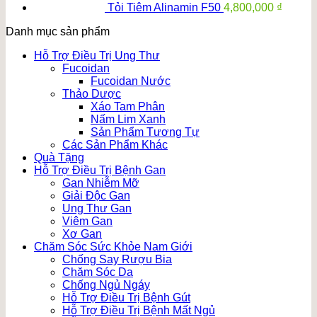
Tỏi Tiêm Alinamin F50
4,800,000
₫
Danh mục sản phẩm
Hỗ Trợ Điều Trị Ung Thư
Fucoidan
Fucoidan Nước
Thảo Dược
Xáo Tam Phân
Nấm Lim Xanh
Sản Phẩm Tương Tự
Các Sản Phẩm Khác
Quà Tặng
Hỗ Trợ Điều Trị Bệnh Gan
Gan Nhiễm Mỡ
Giải Độc Gan
Ung Thư Gan
Viêm Gan
Xơ Gan
Chăm Sóc Sức Khỏe Nam Giới
Chống Say Rượu Bia
Chăm Sóc Da
Chống Ngủ Ngáy
Hỗ Trợ Điều Trị Bệnh Gút
Hỗ Trợ Điều Trị Bệnh Mất Ngủ