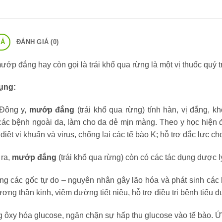
TẢ
ĐÁNH GIÁ (0)
ớp đắng hay còn gọi là trái khổ qua rừng là một vị thuốc quý t
ụng:
Đông y,
mướp đắng
(trái khổ qua rừng) tính hàn, vị đắng,
các bệnh ngoài da, làm cho da dẻ mịn màng. Theo y học hiện 
 diệt vi khuẩn và virus, chống lại các tế bào K; hỗ trợ đắc lực 
 ra,
mướp đắng
(trái khổ qua rừng) còn có các tác dụng dược l
g các gốc tự do – nguyên nhân gây lão hóa và phát sinh các b
ương thần kinh, viêm đường tiết niệu, hỗ trợ điều trị bệnh tiể
 ôxy hóa glucose, ngăn chặn sự hấp thu glucose vào tế bào. Ứ