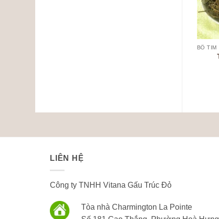
M SÓC SỨC KHỎE NAM GIỚI
CHĂM SÓC SỨC KHỎE NAM GIỚI
Amakông (Amakong)
Cây Tơm Trơng
350,000
₫
190,000
₫
LIÊN HỆ
Công ty TNHH Vitana Gấu Trúc Đỏ
Tòa nhà Charmington La Pointe