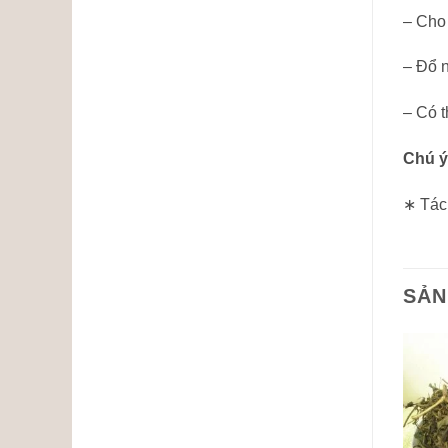
– Cho
– Đổ 
– Có t
Chú ý
∗ Tác 
SẢN