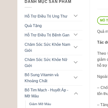
DANH MỤC SẢN PHẨM
Hỗ Trợ Điều Trị Ung Thư
MÔ 
Quà Tặng
Quả mư
Hỗ Trợ Điều Trị Bệnh Gan
Tác d
Chăm Sóc Sức Khỏe Nam
Giới
Theo 
giảm 
Chăm Sóc Sức Khỏe Nữ
hỗ trợ
Giới
Bổ Sung Vitamin và
Ngoài
Khoáng Chất
– Chốn
Bổ Tim Mạch - Huyết Áp -
tổn th
Mỡ Máu
Giảm Mỡ Máu
– Tăng