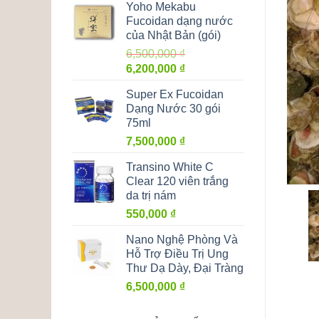
Yoho Mekabu
240,000 ₫.
là:
Fucoidan dạng nước
179,000 ₫.
của Nhật Bản (gói)
6,500,000
₫
Giá
Giá
6,200,000
₫
gốc
hiện
Super Ex Fucoidan
là:
tại
Dạng Nước 30 gói
6,500,000 ₫.
là:
75ml
6,200,000 ₫.
7,500,000
₫
Transino White C
Clear 120 viên trắng
da trị nám
550,000
₫
Nano Nghệ Phòng Và
Hỗ Trợ Điều Trị Ung
Thư Dạ Dày, Đại Tràng
6,500,000
₫