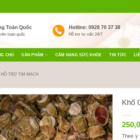
ng Toàn Quốc
Hotline: 0928 70 37 38
trên toàn quốc
Hỗ trợ tư vấn 24/7
NG CHỦ
SẢN PHẨM
CẨM NANG SỨC KHỎE
TIN TỨC
LI
HỖ TRỢ TIM MẠCH
Khổ 
250,
Theo y 