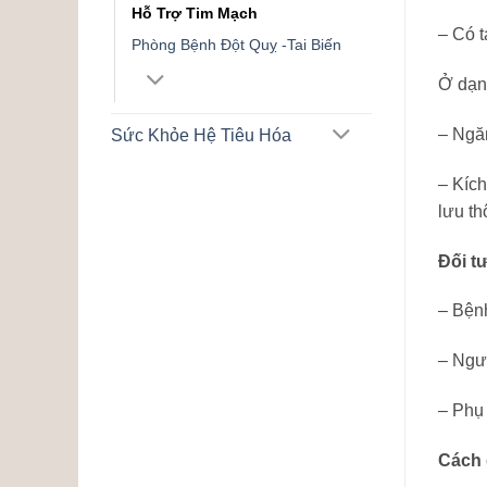
Hỗ Trợ Tim Mạch
– Có t
Phòng Bệnh Đột Quỵ -Tai Biến
Ở dạn
– Ngă
Sức Khỏe Hệ Tiêu Hóa
– Kích
lưu th
Đối t
– Bện
– Ngư
– Phụ
Cách 