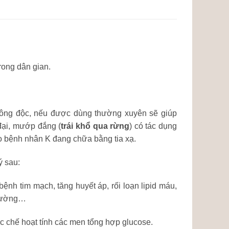
rong dân gian.
 không độc, nếu được dùng thường xuyên sẽ giúp
đại, mướp đắng (
trái khổ qua rừng
) có tác dụng
cho bệnh nhân K đang chữa bằng tia xạ.
ý sau:
ệnh tim mạch, tăng huyết áp, rối loạn lipid máu,
u đường…
c chế hoạt tính các men tổng hợp glucose.