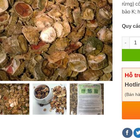
rừng) có
bào K; 
Quy cá
Khổ Qua
Hỗ t
Hotli
(Bán hà