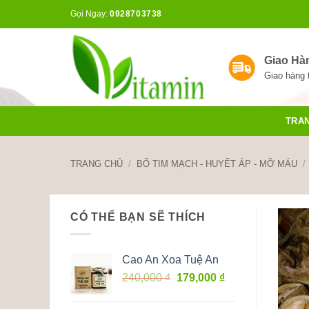
Bỏ
Gọi Ngay:
0928703738
qua
nội
dung
Giao Hà
Giao hàng 
TRA
TRANG CHỦ
/
BỔ TIM MẠCH - HUYẾT ÁP - MỠ MÁU
/
CÓ THỂ BẠN SẼ THÍCH
Cao An Xoa Tuệ An
Giá
Giá
240,000
₫
179,000
₫
gốc
hiện
là:
tại