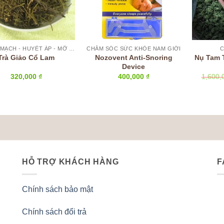
BỔ TIM MẠCH - HUYẾT ÁP - MỠ MÁU
CHĂM SÓC SỨC KHỎE NAM GIỚI
C
Nozovent Anti-Snoring
Nụ Tam 
Trà Giảo Cổ Lam
Device
320,000
₫
400,000
₫
1,600
HỖ TRỢ KHÁCH HÀNG
F
Chính sách bảo mật
Chính sách đổi trả