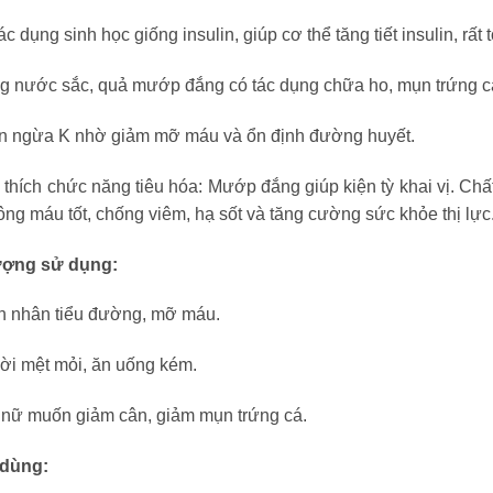
ác dụng sinh học giống insulin, giúp cơ thể tăng tiết insulin, rấ
g nước sắc, quả mướp đắng có tác dụng chữa ho, mụn trứng cá
n ngừa K nhờ giảm mỡ máu và ổn định đường huyết.
 thích chức năng tiêu hóa: Mướp đắng giúp kiện tỳ khai vị. Chấ
ông máu tốt, chống viêm, hạ sốt và tăng cường sức khỏe thị lực
ượng sử dụng:
h nhân tiểu đường, mỡ máu.
ời mệt mỏi, ăn uống kém.
 nữ muốn giảm cân, giảm mụn trứng cá.
dùng: