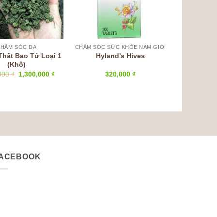
HĂM SÓC DA
CHĂM SÓC SỨC KHỎE NAM GIỚI
Thất Bao Tử Loại 1
Hyland’s Hives
(Khô)
Giá
Giá
320,000
₫
,000
₫
1,300,000
₫
gốc
hiện
là:
tại
1,600,000 ₫.
là:
1,300,000 ₫.
ACEBOOK