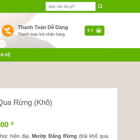
Tìm
kiếm:
Thanh Toán Dễ Dàng
0
₫
Thanh toán khi nhận hàng
ÊN HỆ
Qua Rừng (Khô)
000
₫
học hiện đại,
Mướp Đắng Rừng
(trái khổ qua