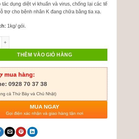
 tác dụng diệt vi khuẩn và virus, chống lại các tế
hỗ trợ cho bệnh nhân K đang chữa bằng tia xạ.
ch:
1kg/ gói.
 Rừng (Khô) số lượng
THÊM VÀO GIỎ HÀNG
rợ mua hàng:
ne: 0928 70 37 38
ng cả Thứ Bảy và Chủ Nhật)
MUA NGAY
Gọi điện xác nhận và giao hàng tận nơi