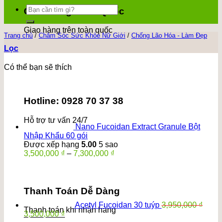
Tìm
Giao Hàng Toàn Quốc
kiếm:
Giao hàng trên toàn quốc
Trang chủ
/
Chăm Sóc Sức Khỏe Nữ Giới
/
Chống Lão Hóa - Làm Đẹp
Lọc
Có thể bạn sẽ thích
Hotline: 0928 70 37 38
Hỗ trợ tư vấn 24/7
Nano Fucoidan Extract Granule Bột
Nhập Khẩu 60 gói
Được xếp hạng
5.00
5 sao
Khoảng
3,500,000
₫
–
7,300,000
₫
giá:
từ
3,500,000 ₫
đến
Thanh Toán Dễ Dàng
7,300,000 ₫
Acetyl Fucoidan 30 tuýp
3,950,000
₫
Thanh toán khi nhận hàng
Giá
Giá
3,500,000
₫