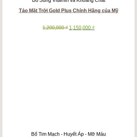
Bổ Sung Vitamin và Khoáng Chất
Tảo Mặt Trời Gold Plus Chính Hãng của Mỹ
Giá
Giá
1,200,000
₫
1,150,000
₫
gốc
hiện
là:
tại
1,200,000 ₫.
là:
1,150,000 ₫.
Bổ Tim Mạch - Huyết Áp - Mỡ Máu