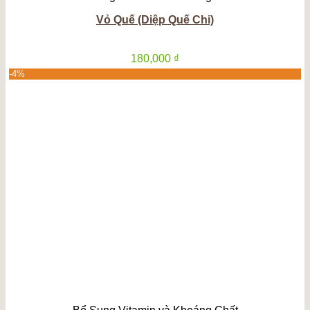
Vỏ Quế (Diệp Quế Chi)
180,000
₫
-4%