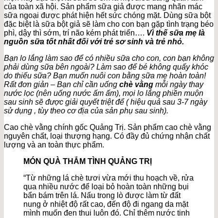
của toàn xã hội. Sản phẩm sữa giả được mang nhãn mác
sữa ngoại được phát hiện hết sức chóng mặt. Dùng sữa bột
đặc biệt là sữa bột giả sẽ làm cho con bạn gặp tình trạng béo
phì, dậy thì sớm, trí não kém phát triển….
Vì thế sữa mẹ là
nguồn sữa tốt nhất đối với trẻ sơ sinh và trẻ nhỏ.
Bạn lo lắng làm sao để có nhiều sữa cho con, con bạn không
phải dùng sữa bên ngoài? Làm sao để bé không quấy khóc
do thiếu sữa? Bạn muốn nuôi con bằng sữa mẹ hoàn toàn!
Rất đơn giản – Bạn chỉ cần uống
chè vằng
mỗi ngày thay
nước lọc (nên uống nước ấm ấm), mọi lo lắng phiền muộn
sau sinh sẽ được giải quyết triệt để ( hiệu quả sau 3-7 ngày
sử dụng , tùy theo cơ địa của sản phụ sau sinh).
Cao chè vằng chính gốc Quảng Trị. Sản phẩm cao chè vằng
nguyên chất, loại thượng hạng. Có đầy đủ chứng nhận chất
lượng và an toàn thực phẩm.
MÓN QUÀ THẮM TÌNH QUẢNG TRỊ
“Từ những lá chè tươi vừa mới thu hoạch về, rửa
qua nhiều nước để loại bỏ hoàn toàn những bụi
bẩn bám trên lá. Nấu trong lò được làm từ đất
nung ở nhiệt độ rất cao, đến độ đi ngang da mặt
mình muốn đen thui luôn đó. Chỉ thêm nước tinh