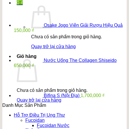
gốc
hiện
0
₫
là:
tại
3,950,000 ₫.
là:
3,500,000 ₫.
Osake Jogo Viên Giải Rượu Hiệu Quả
150,000
₫
Chưa có sản phẩm trong giỏ hàng.
Quay trở lại cửa hàng
Giỏ hàng
Nước Uống The Collagen Shiseido
650,000
₫
Chưa có sản phẩm trong giỏ hàng.
Bifina S (Nội Địa)
1,700,000
₫
Quay trở lại cửa hàng
Danh Mục Sản Phẩm
Hỗ Trợ Điều Trị Ung Thư
Fucoidan
Fucoidan Nước