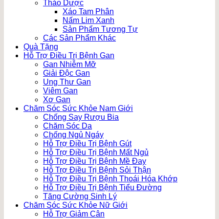
Thảo Dược
Xáo Tam Phân
Nấm Lim Xanh
Sản Phẩm Tương Tự
Các Sản Phẩm Khác
Quà Tặng
Hỗ Trợ Điều Trị Bệnh Gan
Gan Nhiễm Mỡ
Giải Độc Gan
Ung Thư Gan
Viêm Gan
Xơ Gan
Chăm Sóc Sức Khỏe Nam Giới
Chống Say Rượu Bia
Chăm Sóc Da
Chống Ngủ Ngáy
Hỗ Trợ Điều Trị Bệnh Gút
Hỗ Trợ Điều Trị Bệnh Mất Ngủ
Hỗ Trợ Điều Trị Bệnh Mề Đay
Hỗ Trợ Điều Trị Bệnh Sỏi Thận
Hỗ Trợ Điều Trị Bệnh Thoái Hóa Khớp
Hỗ Trợ Điều Trị Bệnh Tiểu Đường
Tăng Cường Sinh Lý
Chăm Sóc Sức Khỏe Nữ Giới
Hỗ Trợ Giảm Cân