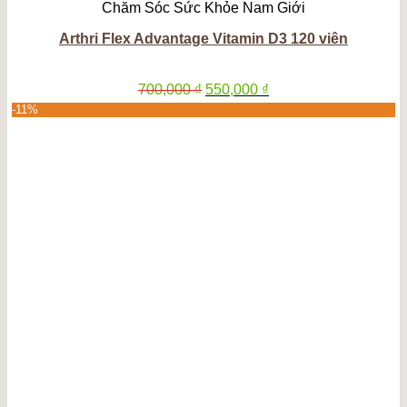
Chăm Sóc Sức Khỏe Nam Giới
Arthri Flex Advantage Vitamin D3 120 viên
Giá
Giá
700,000
₫
550,000
₫
gốc
hiện
-11%
là:
tại
700,000 ₫.
là:
550,000 ₫.