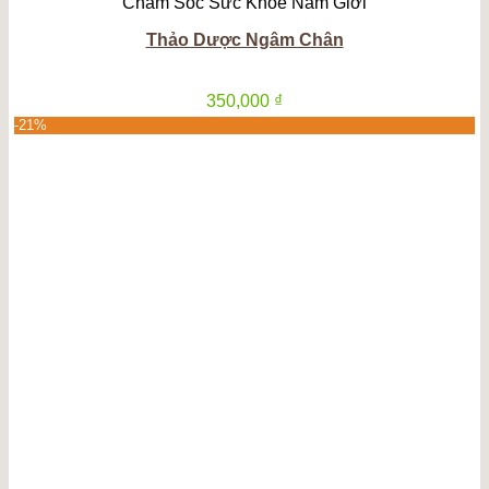
Chăm Sóc Sức Khỏe Nam Giới
Thảo Dược Ngâm Chân
350,000
₫
-21%