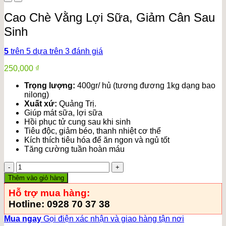
Cao Chè Vằng Lợi Sữa, Giảm Cân Sau
Sinh
5
trên 5 dựa trên
3
đánh giá
250,000
₫
Trọng lượng:
400gr/ hủ (tương đương 1kg dạng bao
nilong)
Xuất xứ:
Quảng Trị.
Giúp mát sữa, lợi sữa
Hồi phục tử cung sau khi sinh
Tiêu độc, giảm béo, thanh nhiệt cơ thể
Kích thích tiêu hóa để ăn ngon và ngủ tốt
Tăng cường tuần hoàn máu
Cao
Chè
Thêm vào giỏ hàng
Vằng
Hỗ trợ mua hàng:
Lợi
Sữa,
Hotline: 0928 70 37 38
Giảm
Mua ngay
Gọi điện xác nhận và giao hàng tận nơi
Cân