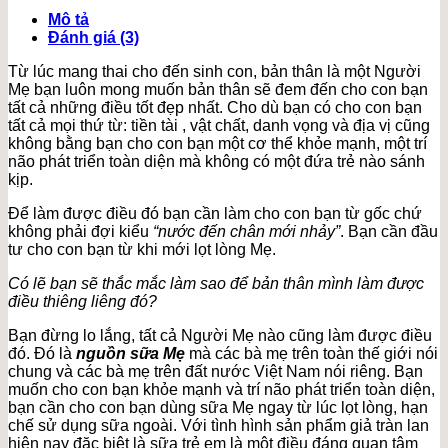
Sau
Mô tả
Sinh
Đánh giá (3)
số
lượng
Từ lúc mang thai cho đến sinh con, bản thân là một Người
Mẹ bạn luôn mong muốn bản thân sẽ đem đến cho con bạn
tất cả những điều tốt đẹp nhất. Cho dù bạn có cho con bạn
tất cả mọi thứ từ: tiền tài , vật chất, danh vọng và địa vị cũng
không bằng bạn cho con bạn một cơ thể khỏe mạnh, một trí
não phát triển toàn diện mà không có một đứa trẻ nào sánh
kịp.
Để làm được điều đó bạn cần làm cho con bạn từ gốc chứ
không phải đợi kiểu
“nước đến chân mới nhảy”
. Bạn cần đầu
tư cho con bạn từ khi mới lọt lòng Mẹ.
Có lẽ bạn sẽ thắc mắc làm sao để bản thân mình làm được
điều thiêng liêng đó?
Bạn đừng lo lắng, tất cả Người Mẹ nào cũng làm được điều
đó. Đó là
nguồn sữa Mẹ
mà các bà mẹ trên toàn thế giới nói
chung và các bà mẹ trên đất nước Việt Nam nói riêng. Bạn
muốn cho con bạn khỏe mạnh và trí não phát triển toàn diện,
bạn cần cho con bạn dùng sữa Mẹ ngay từ lúc lọt lòng, hạn
chế sử dụng sữa ngoài. Với tình hình sản phẩm giả tràn lan
hiện nay đặc biệt là sữa trẻ em là một điều đáng quan tâm