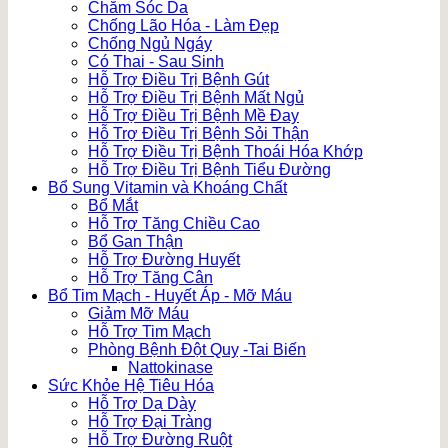
Chăm Sóc Da
Chống Lão Hóa - Làm Đẹp
Chống Ngủ Ngáy
Có Thai - Sau Sinh
Hỗ Trợ Điều Trị Bệnh Gút
Hỗ Trợ Điều Trị Bệnh Mất Ngủ
Hỗ Trợ Điều Trị Bệnh Mề Đay
Hỗ Trợ Điều Trị Bệnh Sỏi Thận
Hỗ Trợ Điều Trị Bệnh Thoái Hóa Khớp
Hỗ Trợ Điều Trị Bệnh Tiểu Đường
Bổ Sung Vitamin và Khoáng Chất
Bổ Mắt
Hỗ Trợ Tăng Chiều Cao
Bổ Gan Thận
Hỗ Trợ Đường Huyết
Hỗ Trợ Tăng Cân
Bổ Tim Mạch - Huyết Áp - Mỡ Máu
Giảm Mỡ Máu
Hỗ Trợ Tim Mạch
Phòng Bệnh Đột Quỵ -Tai Biến
Nattokinase
Sức Khỏe Hệ Tiêu Hóa
Hỗ Trợ Dạ Dày
Hỗ Trợ Đại Tràng
Hỗ Trợ Đường Ruột