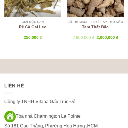
GIẢI ĐỘC GAN
BỔ TIM MẠCH - HUYẾT ÁP - MỠ MÁU
Rễ Cà Gai Leo
Tam Thất Bắc
Giá
Giá
250,000
₫
2,600,000
₫
2,000,000
₫
gốc
hiện
là:
tại
2,600,000 ₫.
là:
00 ₫.
2,000
LIÊN HỆ
Công ty TNHH Vitana Gấu Trúc Đỏ
Tòa nhà Charmington La Pointe
Số 181 Cao Thắng, Phường Hoà Hưng ,HCM