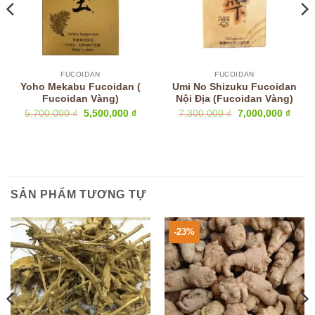
FUCOIDAN
FUCOIDAN
Yoho Mekabu Fucoidan (
Umi No Shizuku Fucoidan
Fucoidan Vàng)
Nội Địa (Fucoidan Vàng)
Giá
Giá
Giá
Giá
5,700,000
₫
5,500,000
₫
7,300,000
₫
7,000,000
₫
n
gốc
hiện
gốc
hiện
là:
tại
là:
tại
5,700,000 ₫.
là:
7,300,000 ₫.
là:
0,000 ₫.
5,500,000 ₫.
7,000
SẢN PHẨM TƯƠNG TỰ
-23%