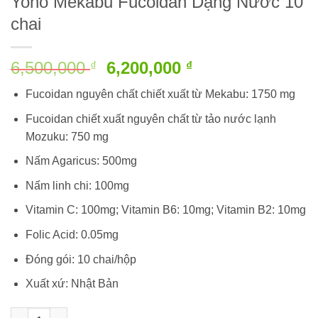
Yoho Mekabu Fucoidan Dạng Nước 10
chai
Giá
Giá
6,500,000
6,200,000
₫
₫
gốc
hiện
Fucoidan nguyên chất chiết xuất từ Mekabu: 1750 mg
là:
tại
6,500,000 ₫.
là:
Fucoidan chiết xuất nguyên chất từ tảo nước lạnh
6,200,000 ₫.
Mozuku: 750 mg
Nấm Agaricus: 500mg
Nấm linh chi: 100mg
Vitamin C: 100mg; Vitamin B6: 10mg; Vitamin B2: 10mg
Folic Acid: 0.05mg
Đóng gói: 10 chai/hộp
Xuất xứ: Nhật Bản
Yoho Mekabu Fucoidan Dạng Nước 10 chai số lượng