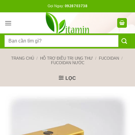
Bỏ
Gọi Ngay:
0928703738
qua
nội
dung
Tìm
kiếm:
TRANG CHỦ
/
HỖ TRỢ ĐIỀU TRỊ UNG THƯ
/
FUCOIDAN
/
FUCOIDAN NƯỚC
LỌC