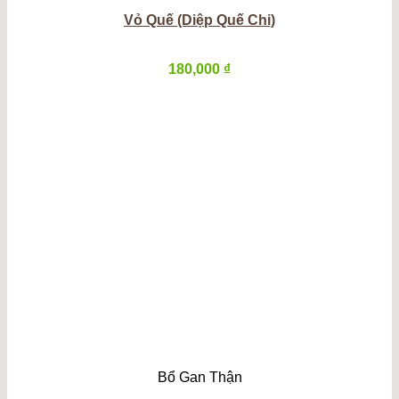
Vỏ Quế (Diệp Quế Chi)
180,000
₫
Bổ Gan Thận