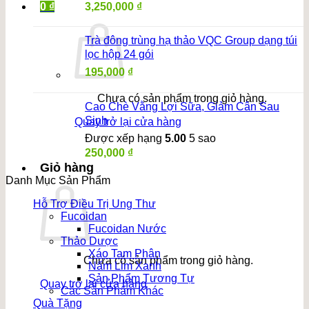
3,250,000
₫
0
₫
Trà đông trùng hạ thảo VQC Group dạng túi
lọc hộp 24 gói
195,000
₫
Chưa có sản phẩm trong giỏ hàng.
Cao Chè Vằng Lợi Sữa, Giảm Cân Sau
Sinh
Quay trở lại cửa hàng
Được xếp hạng
5.00
5 sao
250,000
₫
Giỏ hàng
Danh Mục Sản Phẩm
Hỗ Trợ Điều Trị Ung Thư
Fucoidan
Fucoidan Nước
Thảo Dược
Xáo Tam Phân
Chưa có sản phẩm trong giỏ hàng.
Nấm Lim Xanh
Sản Phẩm Tương Tự
Quay trở lại cửa hàng
Các Sản Phẩm Khác
Quà Tặng