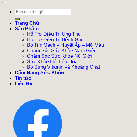
Tìm
kiếm:
Trang Chủ
Sản Phẩm
Hỗ Trợ Điều Trị Ung Thư
Hỗ Trợ Điều Trị Bệnh Gan
Bổ Tim Mạch – Huyết Áp – Mỡ Máu
Chăm Sóc Sức Khỏe Nam Giới
Chăm Sóc Sức Khỏe Nữ Giới
Sức Khỏe Hệ Tiêu Hóa
Bổ Sung Vitamin và Khoáng Chất
Cẩm Nang Sức Khỏe
Tin tức
Liên Hệ