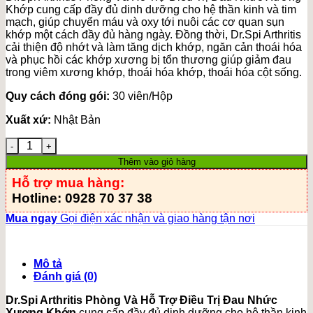
Khớp cung cấp đầy đủ dinh dưỡng cho hệ thần kinh và tim
mạch, giúp chuyển máu và oxy tới nuôi các cơ quan sụn
khớp một cách đầy đủ hàng ngày. Đồng thời, Dr.Spi Arthritis
cải thiện độ nhớt và làm tăng dịch khớp, ngăn cản thoái hóa
và phục hồi các khớp xương bị tổn thương giúp giảm đau
trong viêm xương khớp, thoái hóa khớp, thoái hóa cột sống.
Quy cách đóng gói:
30 viên/Hộp
Xuất xứ:
Nhật Bản
Dr.Spi Arthritis số lượng
Thêm vào giỏ hàng
Hỗ trợ mua hàng:
Hotline: 0928 70 37 38
Mua ngay
Gọi điện xác nhận và giao hàng tận nơi
Mô tả
Đánh giá (0)
Dr.Spi Arthritis Phòng Và Hỗ Trợ Điều Trị Đau Nhức
Xương Khớp
cung cấp đầy đủ dinh dưỡng cho hệ thần kinh