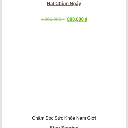
Hạt Chùm Ngây
Giá
Giá
1,000,000
₫
800,000
₫
gốc
hiện
là:
tại
1,000,000 ₫.
là:
800,000 ₫.
Chăm Sóc Sức Khỏe Nam Giới
Stop Snoring