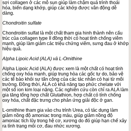
sợi collagen ở các mô sụn giúp làm chậm quá trình thoái
hóa, biến dạng khớp, giúp các khớp được vân động dễ
dàng.
Chondroitin sulfate
Chondroitin sulfat là một chất tham gia hinh thành nên cấu
trúc của collagen type II đồng thời có hoạt tính chống viêm
mạnh, giúp làm giảm các triệu chứng viêm, sưng đau ở khớp
hiệu quả.
Alpha Lipoic Acid (ALA) và L-Ornithine
Alpha Lipoic Acid (ALA) được xem là một chất có hoạt tính
chống oxy hóa mạnh, giúp trung hòa các gốc tự do, bảo vệ
các tế bào khỏi sự tấn công của các tác nhân có hại từ môi
trường. Đồng thời, ALA có khả năng tạo phức chelate với
một số ion kim loại nặng. Các nghiên cứu còn chỉ ra ALA làm
gia tăng tổng hợp chất Glutathion, hợp chất có tính chống
oxy hóa, chất đặc trưng cho phản ứng giải độc ở gan.
L-ornithine tham gia vào chu trình Urea, có tác dụng làm
giảm nồng độ amoniac trong máu, giúp giảm nồng độ
amoniac tích lũy trong hệ cơ, xương do đó giúp hạn chế xảy
ra tình trạng mỏi cơ, đau nhức xương.