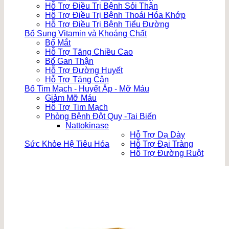
Hỗ Trợ Điều Trị Bệnh Sỏi Thận
Hỗ Trợ Điều Trị Bệnh Thoái Hóa Khớp
Hỗ Trợ Điều Trị Bệnh Tiểu Đường
Bổ Sung Vitamin và Khoáng Chất
Bổ Mắt
Hỗ Trợ Tăng Chiều Cao
Bổ Gan Thận
Hỗ Trợ Đường Huyết
Hỗ Trợ Tăng Cân
Bổ Tim Mạch - Huyết Áp - Mỡ Máu
Giảm Mỡ Máu
Hỗ Trợ Tim Mạch
Phòng Bệnh Đột Quỵ -Tai Biến
Nattokinase
Hỗ Trợ Dạ Dày
Sức Khỏe Hệ Tiêu Hóa
Hỗ Trợ Đại Tràng
Hỗ Trợ Đường Ruột