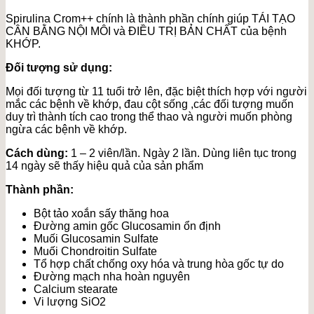
Spirulina Crom++ chính là thành phần chính giúp TÁI TẠO
CÂN BẰNG NỘI MÔI và ĐIỀU TRỊ BẢN CHẤT của bệnh
KHỚP.
Đối tượng sử dụng:
Mọi đối tượng từ 11 tuổi trở lên, đặc biệt thích hợp với người
mắc các bệnh về khớp, đau cột sống ,các đối tượng muốn
duy trì thành tích cao trong thể thao và người muốn phòng
ngừa các bệnh về khớp.
Cách dùng:
1 – 2 viên/lần. Ngày 2 lần. Dùng liên tục trong
14 ngày sẽ thấy hiệu quả của sản phẩm
Thành phần:
Bột tảo xoắn sấy thăng hoa
Đường amin gốc Glucosamin ổn định
Muối Glucosamin Sulfate
Muối Chondroitin Sulfate
Tổ hợp chất chống oxy hóa và trung hòa gốc tự do
Đường mạch nha hoàn nguyên
Calcium stearate
Vi lượng SiO2