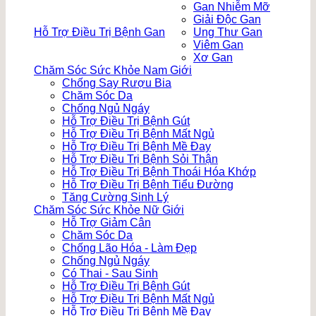
Gan Nhiễm Mỡ
Giải Độc Gan
Hỗ Trợ Điều Trị Bệnh Gan
Ung Thư Gan
Viêm Gan
Xơ Gan
Chăm Sóc Sức Khỏe Nam Giới
Chống Say Rượu Bia
Chăm Sóc Da
Chống Ngủ Ngáy
Hỗ Trợ Điều Trị Bệnh Gút
Hỗ Trợ Điều Trị Bệnh Mất Ngủ
Hỗ Trợ Điều Trị Bệnh Mề Đay
Hỗ Trợ Điều Trị Bệnh Sỏi Thận
Hỗ Trợ Điều Trị Bệnh Thoái Hóa Khớp
Hỗ Trợ Điều Trị Bệnh Tiểu Đường
Tăng Cường Sinh Lý
Chăm Sóc Sức Khỏe Nữ Giới
Hỗ Trợ Giảm Cân
Chăm Sóc Da
Chống Lão Hóa - Làm Đẹp
Chống Ngủ Ngáy
Có Thai - Sau Sinh
Hỗ Trợ Điều Trị Bệnh Gút
Hỗ Trợ Điều Trị Bệnh Mất Ngủ
Hỗ Trợ Điều Trị Bệnh Mề Đay