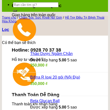
Tìm
Giao Hàng Toàn Quốc
kiếm:
Giao hàng trên toàn quốc
Trang chủ
/
Chăm Sóc Sức Khỏe Nữ Giới
/
Hỗ Trợ Điều Trị Bệnh Thoái
Hóa Khớp
Lọc
Có thể bạn sẽ thích
Hotline: 0928 70 37 38
Thảo Dược Ngâm Chân
Hỗ trợ tư vấn 24/7
Được xếp hạng
5.00
5 sao
350,000
₫
Bifina R loại 20 gói (Nội Địa)
350,000
₫
Thanh Toán Dễ Dàng
Beta Glucan Ball
Thanh toán khi nhận hàng
Được xếp hạng
5.00
5 sao