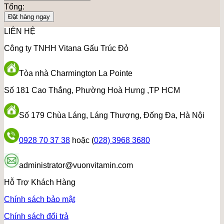
Tổng:
Đặt hàng ngay
LIÊN HỆ
Công ty TNHH Vitana Gấu Trúc Đỏ
Tòa nhà Charmington La Pointe
Số 181 Cao Thắng, Phường Hoà Hưng ,TP HCM
Số 179 Chùa Láng, Láng Thượng, Đống Đa, Hà Nội
0928 70 37 38
hoặc (
028) 3968 3680
administrator@vuonvitamin.com
Hỗ Trợ Khách Hàng
Chính sách bảo mật
Chính sách đổi trả