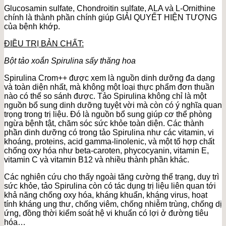
Glucosamin sulfate, Chondroitin sulfate, ALA và L-Ornithine
chính là thành phần chính giúp GIẢI QUYẾT HIỆN TƯỢNG
của bệnh khớp.
ĐIỀU TRỊ BẢN CHẤT:
Bột tảo xoắn Spirulina sấy thăng hoa
Spirulina Crom++ được xem là nguồn dinh dưỡng đa dạng
và toàn diện nhất, mà không một loại thực phẩm đơn thuần
nào có thể so sánh được. Tảo Spirulina không chỉ là một
nguồn bổ sung dinh dưỡng tuyệt vời mà còn có ý nghĩa quan
trọng trong trị liệu. Đó là nguồn bổ sung giúp cơ thể phòng
ngừa bệnh tật, chăm sóc sức khỏe toàn diện. Các thành
phần dinh dưỡng có trong tảo Spirulina như các vitamin, vi
khoáng, proteins, acid gamma-linolenic, và một tổ hợp chất
chống oxy hóa như beta-caroten, phycocyanin, vitamin E,
vitamin C và vitamin B12 và nhiều thành phần khác.
Các nghiên cứu cho thấy ngoài tăng cường thể trạng, duy trì
sức khỏe, tảo Spirulina còn có tác dụng trị liệu liên quan tới
khả năng chống oxy hóa, kháng khuẩn, kháng virus, hoạt
tính kháng ung thư, chống viêm, chống nhiễm trùng, chống dị
ứng, đồng thời kiểm soát hệ vi khuẩn có lợi ở đường tiêu
hóa…