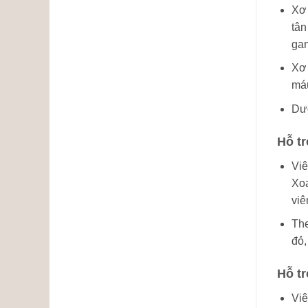
Xơ 
tân
gan
Xơ 
máu
Dượ
Hỗ tr
Viê
Xoa
viê
The
đỏ,
Hỗ tr
Viê