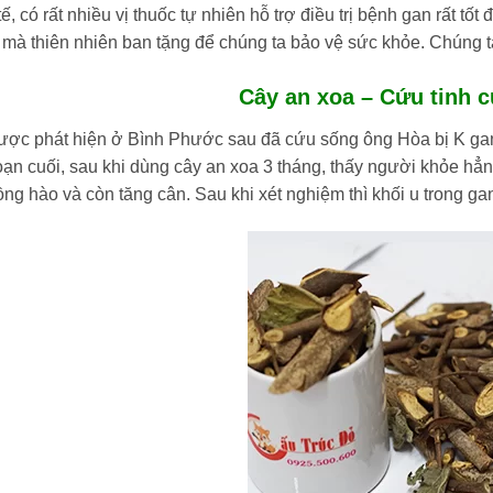
ế, có rất nhiều vị thuốc tự nhiên hỗ trợ điều trị bệnh gan rất tố
 mà thiên nhiên ban tặng để chúng ta bảo vệ sức khỏe. Chúng 
Cây an xoa – Cứu tinh c
ược phát hiện ở Bình Phước sau đã cứu sống ông Hòa bị K gan
oạn cuối, sau khi dùng cây an xoa 3 tháng, thấy người khỏe hẳn
ng hào và còn tăng cân. Sau khi xét nghiệm thì khối u trong ga