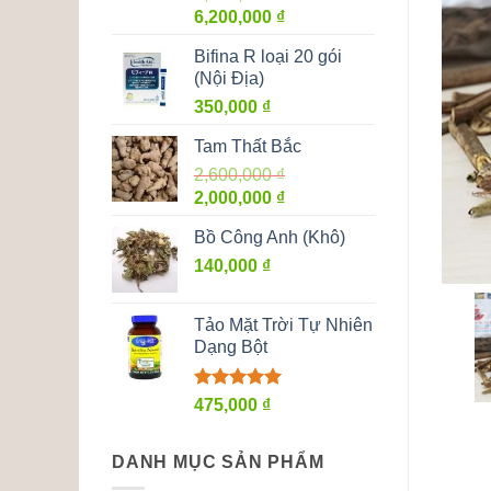
Giá
Giá
6,200,000
₫
gốc
hiện
Bifina R loại 20 gói
là:
tại
(Nội Địa)
6,500,000 ₫.
là:
350,000
₫
6,200,000 ₫.
Tam Thất Bắc
2,600,000
₫
Giá
Giá
2,000,000
₫
gốc
hiện
Bồ Công Anh (Khô)
là:
tại
2,600,000 ₫.
140,000
₫
là:
2,000,000 ₫.
Tảo Mặt Trời Tự Nhiên
Dạng Bột
Được xếp
475,000
₫
hạng
5.00
5 sao
DANH MỤC SẢN PHẨM