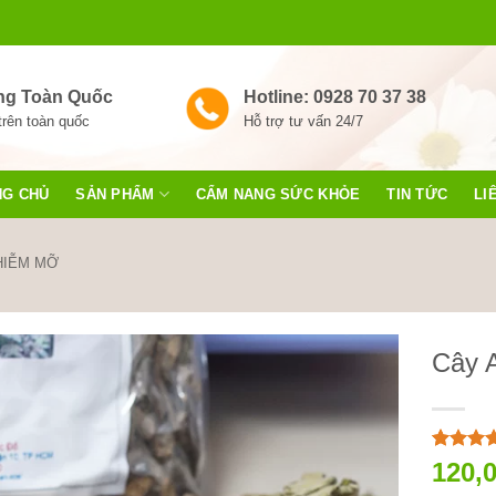
ng Toàn Quốc
Hotline: 0928 70 37 38
trên toàn quốc
Hỗ trợ tư vấn 24/7
NG CHỦ
SẢN PHẨM
CẨM NANG SỨC KHỎE
TIN TỨC
LI
HIỄM MỠ
Cây 
5
5
trên 5
120,
dựa trên