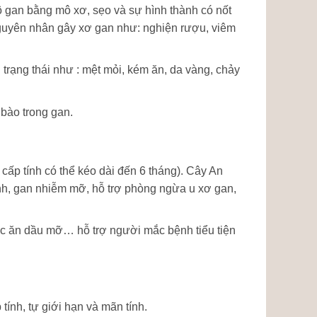
ô gan bằng mô xơ, sẹo và sự hình thành có nốt
guyên nhân gây xơ gan như: nghiện rượu, viêm
rạng thái như : mệt mỏi, kém ăn, da vàng, chảy
 bào trong gan.
cấp tính có thể kéo dài đến 6 tháng). Cây An
ính, gan nhiễm mỡ, hỗ trợ phòng ngừa u xơ gan,
ức ăn dầu mỡ… hỗ trợ người mắc bệnh tiểu tiện
 tính, tự giới hạn và mãn tính.