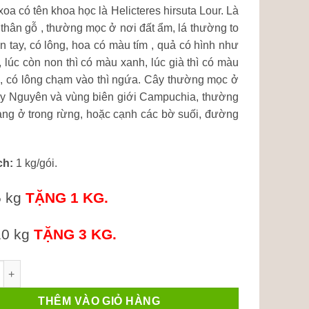
oa có tên khoa học là Helicteres hirsuta Lour. Là
 thân gỗ , thường mọc ở nơi đất ẩm, lá thường to
n tay, có lông, hoa có màu tím , quả có hình như
 lúc còn non thì có màu xanh, lúc già thì có màu
, có lông chạm vào thì ngứa. Cây thường mọc ở
y Nguyên và vùng biên giới Campuchia, thường
ng ở trong rừng, hoặc cạnh các bờ suối, đường
ch:
1 kg/gói.
5 kg
TẶNG 1 KG.
10 kg
TẶNG 3 KG.
Xoa Bình Phước (Khô) số lượng
THÊM VÀO GIỎ HÀNG