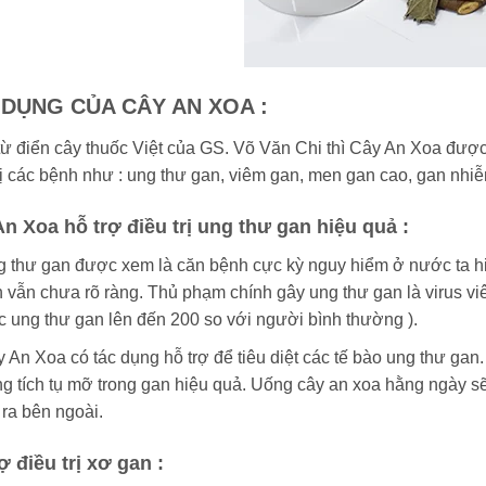
 DỤNG CỦA CÂY AN XOA :
ừ điển cây thuốc Việt của GS. Võ Văn Chi thì Cây An Xoa được 
rị các bệnh như : ung thư gan, viêm gan, men gan cao, gan nhi
n Xoa hỗ trợ điều trị ung thư gan hiệu quả :
 thư gan được xem là căn bệnh cực kỳ nguy hiểm ở nước ta h
 vẫn chưa rõ ràng. Thủ phạm chính gây ung thư gan là virus vi
 ung thư gan lên đến 200 so với người bình thường ).
 An Xoa có tác dụng hỗ trợ để tiêu diệt các tế bào ung thư gan
ng tích tụ mỡ trong gan hiệu quả. Uống cây an xoa hằng ngày sẽ
 ra bên ngoài.
ợ điều trị xơ gan :