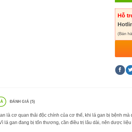
Hỗ t
Hotli
(Bán hà
TẢ
ĐÁNH GIÁ (5)
gan là cơ quan thải độc chính của cơ thể, khi lá gan bị bệnh m
 Vì lá gan đang bị tổn thương, cần điều trị lâu dài, nên dược liệ