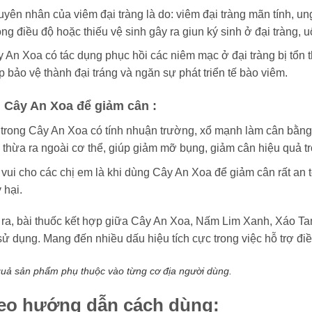
yên nhân của viêm đại tràng là do: viêm đại tràng mãn tính, ung
ng điều độ hoặc thiếu vệ sinh gây ra giun ký sinh ở đại tràng, 
 An Xoa có tác dụng phục hồi các niêm mạc ở đại tràng bị tổn 
p bảo vệ thành đại tráng và ngăn sự phát triển tế bào viêm.
 Cây An Xoa để giảm cân :
trong Cây An Xoa có tính nhuận trường, xổ mạnh làm cân bằng tr
thừa ra ngoài cơ thể, giúp giảm mỡ bụng, giảm cân hiệu quả tr
 vui cho các chị em là khi dùng Cây An Xoa để giảm cân rất an t
 hại.
 ra, bài thuốc kết hợp giữa Cây An Xoa, Nấm Lim Xanh, Xáo T
ử dụng. Mang đến nhiều dấu hiệu tích cực trong việc hỗ trợ điều
quả sản phẩm phụ thuộc vào từng cơ địa người dùng.
eo hướng dẫn cách dùng: