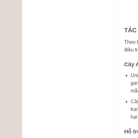
TÁC
Theo t
điều t
Cây A
Ung
gan
mắc
Cây
trạ
hại
Hỗ tr