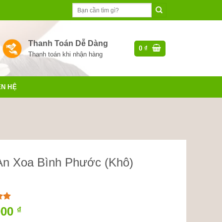
Tìm
kiếm:
Thanh Toán Dễ Dàng
0
₫
Thanh toán khi nhận hàng
ÊN HỆ
An Xoa Bình Phước (Khô)
000
₫