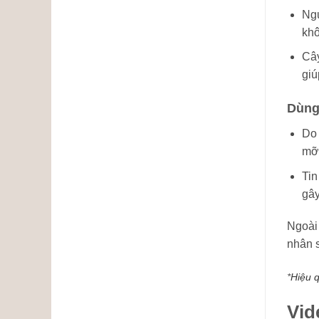
Ngu
khô
Cây
giú
Dùng
Do 
mỡ 
Tin
gây
Ngoài
nhân s
*
Hiệu 
Vid