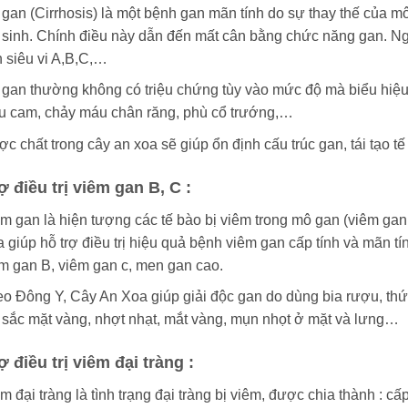
gan (Cirrhosis) là một bệnh gan mãn tính do sự thay thế của m
 sinh. Chính điều này dẫn đến mất cân bằng chức năng gan. N
 siêu vi A,B,C,…
gan thường không có triệu chứng tùy vào mức độ mà biểu hiệu t
 cam, chảy máu chân răng, phù cổ trướng,…
c chất trong cây an xoa sẽ giúp ổn định cấu trúc gan, tái tạo tế
ợ điều trị viêm gan B, C :
m gan là hiện tượng các tế bào bị viêm trong mô gan (viêm gan 
 giúp hỗ trợ điều trị hiệu quả bệnh viêm gan cấp tính và mãn t
m gan B, viêm gan c, men gan cao.
o Đông Y, Cây An Xoa giúp giải độc gan do dùng bia rượu, th
 sắc mặt vàng, nhợt nhạt, mắt vàng, mụn nhọt ở mặt và lưng…
ợ điều trị viêm đại tràng :
m đại tràng là tình trạng đại tràng bị viêm, được chia thành : cấp