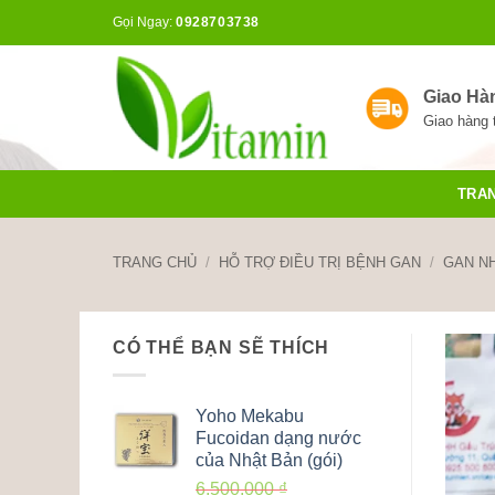
Bỏ
Gọi Ngay:
0928703738
qua
nội
dung
Giao Hà
Giao hàng 
TRA
TRANG CHỦ
/
HỖ TRỢ ĐIỀU TRỊ BỆNH GAN
/
GAN N
CÓ THỂ BẠN SẼ THÍCH
Yoho Mekabu
Fucoidan dạng nước
của Nhật Bản (gói)
6,500,000
₫