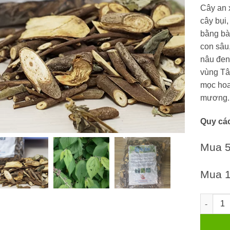
đánh giá
Cây an x
cây bụi,
bằng bà
con sâu,
nâu đen
vùng Tâ
mọc hoa
mương.
Quy cá
Mua 
Mua 
Cây An 