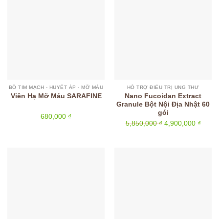
BỔ TIM MẠCH - HUYẾT ÁP - MỠ MÁU
HỖ TRỢ ĐIỀU TRỊ UNG THƯ
Nano Fucoidan Extract
Viên Hạ Mỡ Máu SARAFINE
Granule Bột Nội Địa Nhật 60
gói
680,000
₫
Giá
Giá
5,850,000
₫
4,900,000
₫
gốc
hiện
là:
tại
5,850,000 ₫.
là:
4,900