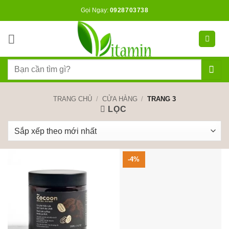
Bỏ
Gọi Ngay:
0928703738
qua
nội
dung
Tìm
kiếm:
TRANG CHỦ
/
CỬA HÀNG
/
TRANG 3
LỌC
-4%