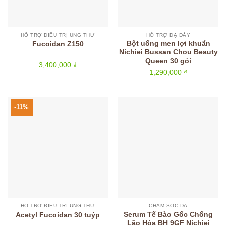
HỖ TRỢ ĐIỀU TRỊ UNG THƯ
HỖ TRỢ DẠ DÀY
Bột uống men lợi khuẩn
Fucoidan Z150
Nichiei Bussan Chou Beauty
Queen 30 gói
3,400,000
₫
1,290,000
₫
-11%
HỖ TRỢ ĐIỀU TRỊ UNG THƯ
CHĂM SÓC DA
Serum Tế Bào Gốc Chống
Acetyl Fucoidan 30 tuýp
Lão Hóa BH 9GF Nichiei