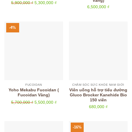
Vàng)
Giá
Giá
5,900,000
₫
5,300,000
₫
6,500,000
₫
gốc
hiện
là:
tại
5,900,000 ₫.
là:
5,300,000 ₫.
-4%
FUCOIDAN
CHĂM SÓC SỨC KHỎE NAM GIỚI
Yoho Mekabu Fucoidan (
Viên uống hỗ trợ tiểu đường
Fucoidan Vàng)
Gluco Brocker Kanehide Bio
150 viên
Giá
Giá
5,700,000
₫
5,500,000
₫
680,000
₫
gốc
hiện
là:
tại
5,700,000 ₫.
là:
5,500,000 ₫.
-16%