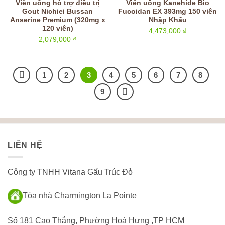
Viên uống hỗ trợ điều trị
Viên uống Kanehide Bio
Gout Nichiei Bussan
Fucoidan EX 393mg 150 viên
Anserine Premium (320mg x
Nhập Khẩu
120 viên)
4,473,000
₫
2,079,000
₫
1
2
3
4
5
6
7
8
9
LIÊN HỆ
Công ty TNHH Vitana Gấu Trúc Đỏ
Tòa nhà Charmington La Pointe
Số 181 Cao Thắng, Phường Hoà Hưng ,TP HCM