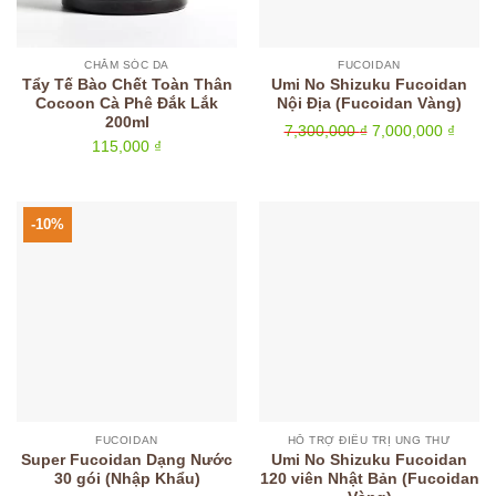
CHĂM SÓC DA
FUCOIDAN
Tẩy Tế Bào Chết Toàn Thân
Umi No Shizuku Fucoidan
Cocoon Cà Phê Đắk Lắk
Nội Địa (Fucoidan Vàng)
200ml
Giá
Giá
7,300,000
₫
7,000,000
₫
115,000
₫
gốc
hiện
là:
tại
7,300,000 ₫.
là:
7,000
-10%
FUCOIDAN
HỖ TRỢ ĐIỀU TRỊ UNG THƯ
Super Fucoidan Dạng Nước
Umi No Shizuku Fucoidan
30 gói (Nhập Khẩu)
120 viên Nhật Bản (Fucoidan