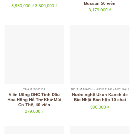
Bussan 50 viên
Giá
Giá
3,950,000
₫
3,500,000
₫
3,179,000
₫
gốc
hiện
là:
tại
3,950,000 ₫.
là:
3,500,000 ₫.
CHĂM SÓC DA
BỔ TIM MẠCH - HUYẾT ÁP - MỠ MÁU
Viên Uống DHC Tinh Dầu
Nước nghệ Ukon Kanehide
Hoa Hồng Hỗ Trợ Khử Mùi
Bio Nhật Bản hộp 10 chai
Cơ Thể, 40 viên
990,000
₫
279,000
₫