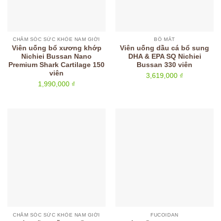
CHĂM SÓC SỨC KHỎE NAM GIỚI
BỔ MẮT
Viên uống bổ xương khớp
Viên uống dầu cá bổ sung
Nichiei Bussan Nano
DHA & EPA SQ Nichiei
Premium Shark Cartilage 150
Bussan 330 viên
viên
3,619,000
₫
1,990,000
₫
CHĂM SÓC SỨC KHỎE NAM GIỚI
FUCOIDAN