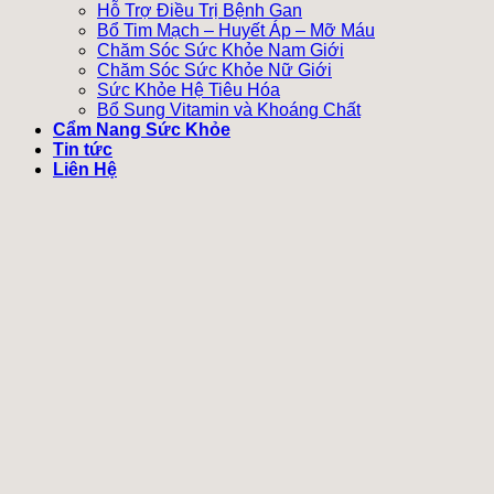
Hỗ Trợ Điều Trị Bệnh Gan
Bổ Tim Mạch – Huyết Áp – Mỡ Máu
Chăm Sóc Sức Khỏe Nam Giới
Chăm Sóc Sức Khỏe Nữ Giới
Sức Khỏe Hệ Tiêu Hóa
Bổ Sung Vitamin và Khoáng Chất
Cẩm Nang Sức Khỏe
Tin tức
Liên Hệ