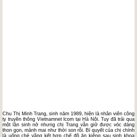
Chu Thị Minh Trang, sinh năm 1989, hiện là nhân viên công
ty truyền thông Vietnamnet Icom tại Hà Nội. Tuy đã trải qua
một lần sinh nở nhưng chị Trang vẫn giữ được vóc dáng
thon gọn, mảnh mai như thời son rỗi. Bí quyết của chị chính
là uống chè vằng kết hợp chế độ ăn kiêng sau sinh khoa