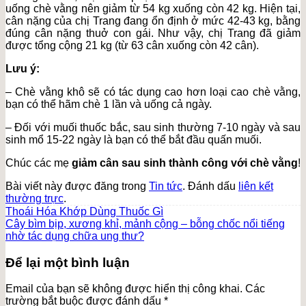
uống chè vằng nên giảm từ 54 kg xuống còn 42 kg. Hiện tại,
cân nặng của chị Trang đang ổn định ở mức 42-43 kg, bằng
đúng cân nặng thuở con gái. Như vậy, chị Trang đã giảm
được tổng cộng 21 kg (từ 63 cân xuống còn 42 cân).
Lưu ý:
– Chè vằng khô sẽ có tác dụng cao hơn loại cao chè vằng,
bạn có thể hãm chè 1 lần và uống cả ngày.
– Đối với muối thuốc bắc, sau sinh thường 7-10 ngày và sau
sinh mổ 15-22 ngày là bạn có thể bắt đầu quấn muối.
Chúc các mẹ
giảm cân sau sinh thành công với chè vằng
!
Bài viết này được đăng trong
Tin tức
. Đánh dấu
liên kết
thường trực
.
Thoái Hóa Khớp Dùng Thuốc Gì
Cây bìm bịp, xương khỉ, mảnh cộng – bỗng chốc nổi tiếng
nhờ tác dụng chữa ung thư?
Để lại một bình luận
Email của bạn sẽ không được hiển thị công khai.
Các
trường bắt buộc được đánh dấu
*