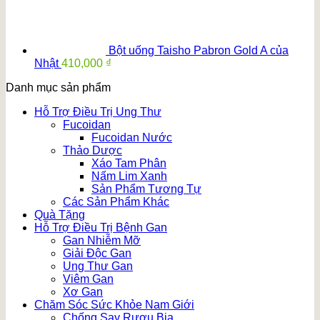
là:
tại
900,000 ₫.
là:
750,000 ₫.
Bột uống Taisho Pabron Gold A của
Nhật
410,000
₫
Danh mục sản phẩm
Hỗ Trợ Điều Trị Ung Thư
Fucoidan
Fucoidan Nước
Thảo Dược
Xáo Tam Phân
Nấm Lim Xanh
Sản Phẩm Tương Tự
Các Sản Phẩm Khác
Quà Tặng
Hỗ Trợ Điều Trị Bệnh Gan
Gan Nhiễm Mỡ
Giải Độc Gan
Ung Thư Gan
Viêm Gan
Xơ Gan
Chăm Sóc Sức Khỏe Nam Giới
Chống Say Rượu Bia