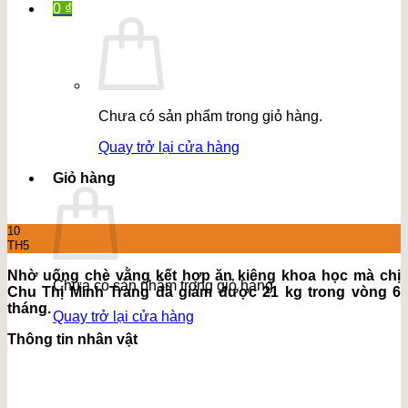
0
₫
Chưa có sản phẩm trong giỏ hàng.
Quay trở lại cửa hàng
Giỏ hàng
10
TH5
Nhờ uống chè vằng kết hợp ăn kiêng khoa học mà chị
Chưa có sản phẩm trong giỏ hàng.
Chu Thị Minh Trang đã giảm được 21 kg trong vòng 6
tháng.
Quay trở lại cửa hàng
Thông tin nhân vật