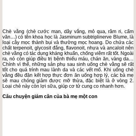
Chè vằng (chè cước man, dây vắng, mỏ qua, râm ri, cẩm
văn…) có tên khoa học là Jasminum subtriplinerve Blume, là
loại cây mọc thành bụi và thường mọc hoang. Do chứa các
chất terpenoit, glycosit đắng, flavonoit, nhựa và ancaloit nên
chè vằng có tác dụng kháng khuẩn, chống viêm rất tốt. Ngoài
ra, nó còn giúp điều trị bệnh thiếu máu, chán ăn, vàng da…
Chính vì thế, những sản phụ sau sinh uống chè vằng sẽ rất
tốt cho quá trình mau lành da và các vết mổ. Khi uống chè
vằng đều đặn kết hợp thực đơn ăn uống hợp lý, các bà mẹ
sẽ mau chóng giảm được mỡ thừa, đặc biệt là ở vòng 2.
Loại chè này còn lợi sữa, giúp cơ tử cung co nhanh hơn.
Câu chuyện giảm cân của bà mẹ một con