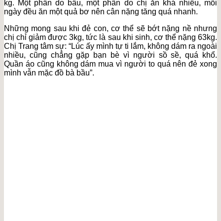
kg. Một phần do bầu, một phần do chị ăn khá nhiều, mỗi
ngày đều ăn một quả bơ nên cân nặng tăng quá nhanh.
Những mong sau khi đẻ con, cơ thể sẽ bớt nặng nề nhưng
chị chỉ giảm được 3kg, tức là sau khi sinh, cơ thể nặng 63kg.
Chị Trang tâm sự: “Lúc ấy mình tự ti lắm, không dám ra ngoài
nhiều, cũng chẳng gặp bạn bè vì người sồ sề, quá khổ.
Quần áo cũng không dám mua vì người to quá nên đẻ xong
mình vẫn mặc đồ bà bầu”.