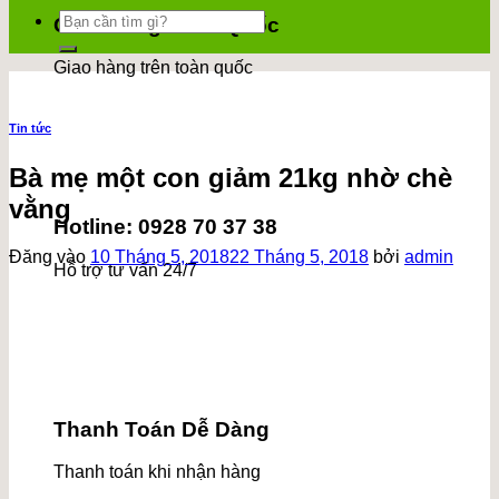
Tìm
Giao Hàng Toàn Quốc
kiếm:
Giao hàng trên toàn quốc
Tin tức
Bà mẹ một con giảm 21kg nhờ chè
vằng
Hotline: 0928 70 37 38
Đăng vào
10 Tháng 5, 2018
22 Tháng 5, 2018
bởi
admin
Hỗ trợ tư vấn 24/7
Thanh Toán Dễ Dàng
Thanh toán khi nhận hàng