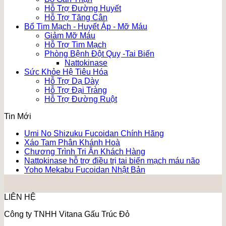
Hỗ Trợ Đường Huyết
Hỗ Trợ Tăng Cân
Bổ Tim Mạch - Huyết Áp - Mỡ Máu
Giảm Mỡ Máu
Hỗ Trợ Tim Mạch
Phòng Bệnh Đột Quỵ -Tai Biến
Nattokinase
Sức Khỏe Hệ Tiêu Hóa
Hỗ Trợ Dạ Dày
Hỗ Trợ Đại Tràng
Hỗ Trợ Đường Ruột
Tin Mới
Umi No Shizuku Fucoidan Chính Hãng
Xáo Tam Phân Khánh Hoà
Chương Trình Tri Ân Khách Hàng
Nattokinase hỗ trợ điều trị tai biến mạch máu não
Yoho Mekabu Fucoidan Nhật Bản
LIÊN HỆ
Công ty TNHH Vitana Gấu Trúc Đỏ