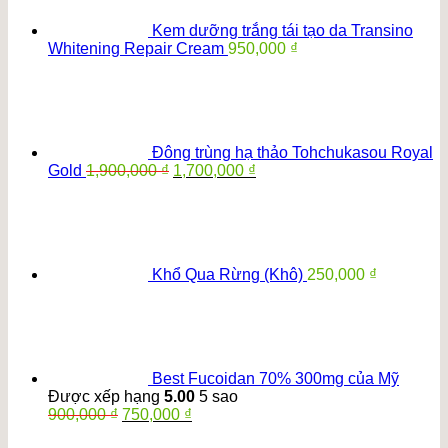
Kem dưỡng trắng tái tạo da Transino
Whitening Repair Cream
950,000
₫
Đông trùng hạ thảo Tohchukasou Royal
Giá
Giá
Gold
1,900,000
₫
1,700,000
₫
gốc
hiện
là:
tại
1,900,000 ₫.
là:
1,700,000 ₫.
Khổ Qua Rừng (Khô)
250,000
₫
Best Fucoidan 70% 300mg của Mỹ
Được xếp hạng
5.00
5 sao
Giá
Giá
900,000
₫
750,000
₫
gốc
hiện