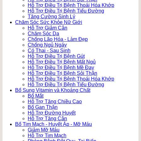
Hỗ Trợ Điều Trị Bệnh Thoái Hóa Khớp
Hỗ Trợ Điều Trị Bệnh Tiểu Đường
Tăng Cường Sinh Lý
Chăm Sóc Sức Khỏe Nữ Giới
Hỗ Trợ Giảm Cân
Chăm Sóc Da
Chống Lão Hóa - Làm Đẹp
Chống Ngủ Ngáy
Có Thai - Sau Sinh
Hỗ Trợ Điều Trị Bệnh Gút
Hỗ Trợ Điều Trị Bệnh Mất Ngủ
Hỗ Trợ Điều Trị Bệnh Mề Đay
Hỗ Trợ Điều Trị Bệnh Sỏi Thận
Hỗ Trợ Điều Trị Bệnh Thoái Hóa Khớp
Hỗ Trợ Điều Trị Bệnh Tiểu Đường
Bổ Sung Vitamin và Khoáng Chất
Bổ Mắt
Hỗ Trợ Tăng Chiều Cao
Bổ Gan Thận
Hỗ Trợ Đường Huyết
Hỗ Trợ Tăng Cân
Bổ Tim Mạch - Huyết Áp - Mỡ Máu
Giảm Mỡ Máu
Hỗ Trợ Tim Mạch