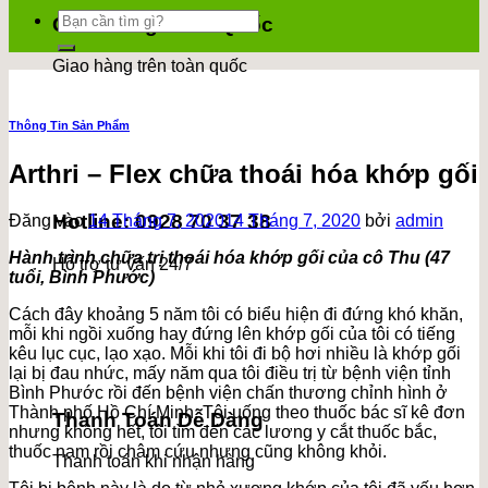
Tìm
Giao Hàng Toàn Quốc
kiếm:
Giao hàng trên toàn quốc
Thông Tin Sản Phẩm
Arthri – Flex chữa thoái hóa khớp gối
Hotline: 0928 70 37 38
Đăng vào
14 Tháng 7, 2020
14 Tháng 7, 2020
bởi
admin
Hành trình chữa trị thoái hóa khớp gối của cô Thu (47
Hỗ trợ tư vấn 24/7
tuổi, Bình Phước)
Cách đây khoảng 5 năm tôi có biểu hiện đi đứng khó khăn,
mỗi khi ngồi xuống hay đứng lên khớp gối của tôi có tiếng
kêu lục cục, lạo xạo. Mỗi khi tôi đi bộ hơi nhiều là khớp gối
lại bị đau nhức, mấy năm qua tôi điều trị từ bệnh viện tỉnh
Bình Phước rồi đến bệnh viện chấn thương chỉnh hình ở
Thành phố Hồ Chí Minh. Tôi uống theo thuốc bác sĩ kê đơn
Thanh Toán Dễ Dàng
nhưng không hết, tôi tìm đến các lương y cắt thuốc bắc,
thuốc nam rồi châm cứu nhưng cũng không khỏi.
Thanh toán khi nhận hàng