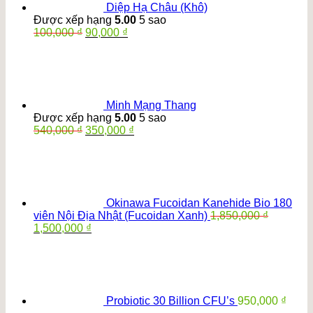
Diệp Hạ Châu (Khô)
Được xếp hạng
5.00
5 sao
Giá
Giá
100,000
₫
90,000
₫
gốc
hiện
là:
tại
100,000 ₫.
là:
90,000 ₫.
Minh Mạng Thang
Được xếp hạng
5.00
5 sao
Giá
Giá
540,000
₫
350,000
₫
gốc
hiện
là:
tại
540,000 ₫.
là:
350,000 ₫.
Okinawa Fucoidan Kanehide Bio 180
viên Nội Địa Nhật (Fucoidan Xanh)
1,850,000
₫
Giá
Giá
1,500,000
₫
gốc
hiện
là:
tại
1,850,000 ₫.
là:
1,500,000 ₫.
Probiotic 30 Billion CFU’s
950,000
₫