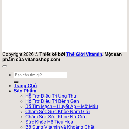
Copyright 2026 ©
Thiết kế bởi
Thế Giới Vitamin
. Một sản
phẩm của vitanashop.com
Tìm
kiếm:
Trang Chủ
Sản Phẩm
Hỗ Trợ Điều Trị Ung Thư
Hỗ Trợ Điều Trị Bệnh Gan
Bổ Tim Mạch – Huyết Áp – Mỡ Máu
Chăm Sóc Sức Khỏe Nam Giới
Chăm Sóc Sức Khỏe Nữ Giới
Sức Khỏe Hệ Tiêu Hóa
Bổ Sung Vitamin và Khoáng Chất