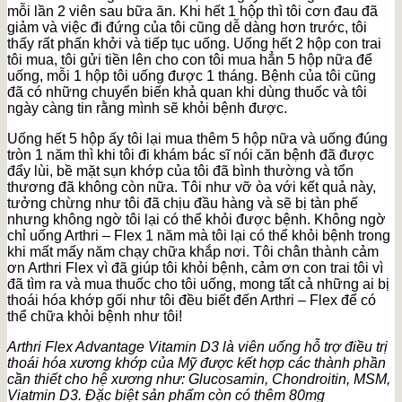
mỗi lần 2 viên sau bữa ăn. Khi hết 1 hộp thì tôi cơn đau đã
giảm và việc đi đứng của tôi cũng dễ dàng hơn trước, tôi
thấy rất phấn khởi và tiếp tục uống. Uống hết 2 hộp con trai
tôi mua, tôi gửi tiền lên cho con tôi mua hẳn 5 hộp nữa để
uống, mỗi 1 hộp tôi uống được 1 tháng. Bệnh của tôi cũng
đã có những chuyển biến khả quan khi dùng thuốc và tôi
ngày càng tin rằng mình sẽ khỏi bệnh được.
Uống hết 5 hộp ấy tôi lại mua thêm 5 hộp nữa và uống đúng
tròn 1 năm thì khi tôi đi khám bác sĩ nói căn bệnh đã được
đẩy lùi, bề mặt sụn khớp của tôi đã bình thường và tổn
thương đã không còn nữa. Tôi như vỡ òa với kết quả này,
tưởng chừng như tôi đã chịu đầu hàng và sẽ bị tàn phế
nhưng không ngờ tôi lại có thể khỏi được bệnh. Không ngờ
chỉ uống Arthri – Flex 1 năm mà tôi lại có thể khỏi bệnh trong
khi mất mấy năm chạy chữa khắp nơi. Tôi chân thành cảm
ơn Arthri Flex vì đã giúp tôi khỏi bệnh, cảm ơn con trai tôi vì
đã tìm ra và mua thuốc cho tôi uống, mong tất cả những ai bị
thoái hóa khớp gối như tôi đều biết đến Arthri – Flex để có
thể chữa khỏi bệnh như tôi!
Arthri Flex Advantage Vitamin D3 là viên uống hỗ trợ điều trị
thoái hóa xương khớp của Mỹ được kết hợp các thành phần
cần thiết cho hệ xương như: Glucosamin, Chondroitin, MSM,
Viatmin D3. Đặc biệt sản phẩm còn có thêm 80mg