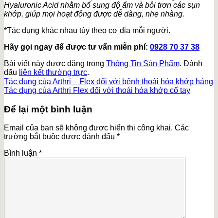
Hyaluronic Acid nhằm bổ sung độ ẩm và bôi trơn các sụn
khớp, giúp mọi hoạt động được dễ dàng, nhẹ nhàng.
*Tác dụng khác nhau tùy theo cơ địa mỗi người.
Hãy gọi ngay để được tư vấn miễn phí:
0928 70 37 38
Bài viết này được đăng trong
Thông Tin Sản Phẩm
. Đánh
dấu
liên kết thường trực
.
Tác dụng của Arthri – Flex đối với bệnh thoái hóa khớp háng
Tác dụng của Arthri Flex đối với thoái hóa khớp cổ tay
Để lại một bình luận
Email của bạn sẽ không được hiển thị công khai.
Các
trường bắt buộc được đánh dấu
*
Bình luận
*