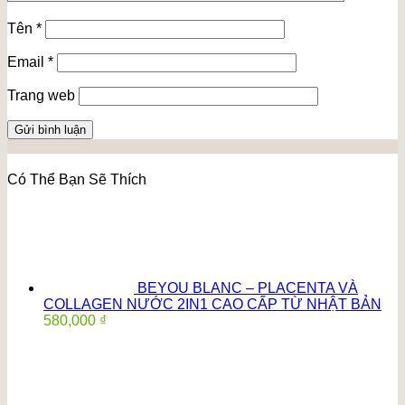
Tên
*
Email
*
Trang web
Có Thể Bạn Sẽ Thích
BEYOU BLANC – PLACENTA VÀ
COLLAGEN NƯỚC 2IN1 CAO CẤP TỪ NHẬT BẢN
580,000
₫