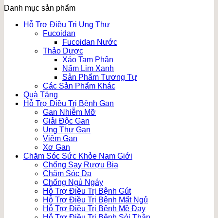
Danh mục sản phẩm
Hỗ Trợ Điều Trị Ung Thư
Fucoidan
Fucoidan Nước
Thảo Dược
Xáo Tam Phân
Nấm Lim Xanh
Sản Phẩm Tương Tự
Các Sản Phẩm Khác
Quà Tặng
Hỗ Trợ Điều Trị Bệnh Gan
Gan Nhiễm Mỡ
Giải Độc Gan
Ung Thư Gan
Viêm Gan
Xơ Gan
Chăm Sóc Sức Khỏe Nam Giới
Chống Say Rượu Bia
Chăm Sóc Da
Chống Ngủ Ngáy
Hỗ Trợ Điều Trị Bệnh Gút
Hỗ Trợ Điều Trị Bệnh Mất Ngủ
Hỗ Trợ Điều Trị Bệnh Mề Đay
Hỗ Trợ Điều Trị Bệnh Sỏi Thận