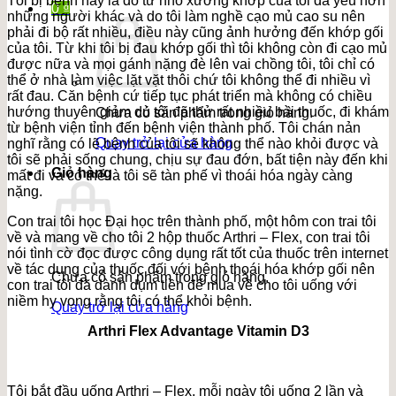
Tôi bị bệnh này là do từ nhỏ xương khớp của tôi đã yếu hơn
0
₫
những người khác và do tôi làm nghề cạo mủ cao su nên
phải đi bộ rất nhiều, điều này cũng ảnh hưởng đến khớp gối
của tôi. Từ khi tôi bị đau khớp gối thì tôi không còn đi cạo mủ
được nữa và mọi gánh nặng đè lên vai chồng tôi, tôi chỉ có
thể ở nhà làm việc lặt vặt thôi chứ tôi không thể đi nhiều vì
rất đau. Căn bệnh cứ tiếp tục phát triển mà không có chiều
hướng thuyên giảm dù tôi đã thử rất nhiều bài thuốc, đi khám
Chưa có sản phẩm trong giỏ hàng.
từ bệnh viện tỉnh đến bệnh viện thành phố. Tôi chán nản
Quay trở lại cửa hàng
nghĩ rằng có lẽ bệnh của tôi sẽ không thể nào khỏi được và
tôi sẽ phải sống chung, chịu sự đau đớn, bất tiện này đến khi
Giỏ hàng
mất đi và có thể là tôi sẽ tàn phế vì thoái hóa ngày càng
nặng.
Con trai tôi học Đại học trên thành phố, một hôm con trai tôi
về và mang về cho tôi 2 hộp thuốc Arthri – Flex, con trai tôi
nói tình cờ đọc được công dụng rất tốt của thuốc trên internet
về tác dụng của thuốc đối với bệnh thoái hóa khớp gối nên
Chưa có sản phẩm trong giỏ hàng.
con trai tôi đã dành dụm tiền để mua về cho tôi uống với
niềm hy vọng rằng tôi có thể khỏi bệnh.
Quay trở lại cửa hàng
Arthri Flex Advantage Vitamin D3
Tôi bắt đầu uống Arthri – Flex, mỗi ngày tôi uống 2 lần và