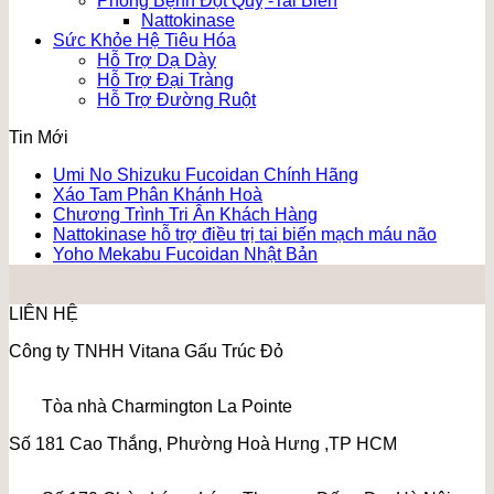
Phòng Bệnh Đột Quỵ -Tai Biến
Nattokinase
Sức Khỏe Hệ Tiêu Hóa
Hỗ Trợ Dạ Dày
Hỗ Trợ Đại Tràng
Hỗ Trợ Đường Ruột
Tin Mới
Umi No Shizuku Fucoidan Chính Hãng
Xáo Tam Phân Khánh Hoà
Chương Trình Tri Ân Khách Hàng
Nattokinase hỗ trợ điều trị tai biến mạch máu não
Yoho Mekabu Fucoidan Nhật Bản
LIÊN HỆ
Công ty TNHH Vitana Gấu Trúc Đỏ
Tòa nhà Charmington La Pointe
Số 181 Cao Thắng, Phường Hoà Hưng ,TP HCM